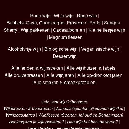
Rode wijn
|
Witte wijn
|
Rosé wijn
|
Bubbels
:
Cava
,
Champagne
,
Prosecco
|
Porto
|
Sangria
|
Sherry
|
Wijnpakketten
|
Cadeaubonnen
|
Kleine flesjes wijn
|
Magnum flessen
Alcoholvrije wijn
|
Biologische wijn
|
Veganistische wijn
|
Dessertwijn
Alle landen & wijnstreken
|
Alle wijnhuizen & labels
|
Alle druivenrassen
|
Alle wijnjaren
|
Alle op-dronk-tot jaren
|
Alle smaken & smaakprofielen
Info voor wijnliefhebbers
Wijnproeven & beoordelen
|
Aandachtspunten bij openen wijnfles
|
Wijndegustaties
|
Wijnflessen (Soorten, Inhoud en Benamingen)
Hoelang kan je wijn bewaren?
|
Hoe wijn het best bewaren?
|
Hoe en hoelang geopende wijn bewaren?
|