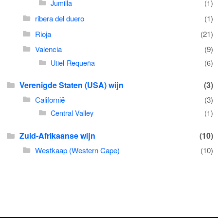
Jumilla
(1)
ribera del duero
(1)
Rioja
(21)
Valencia
(9)
Utiel-Requeña
(6)
Verenigde Staten (USA) wijn
(3)
Californië
(3)
Central Valley
(1)
Zuid-Afrikaanse wijn
(10)
Westkaap (Western Cape)
(10)