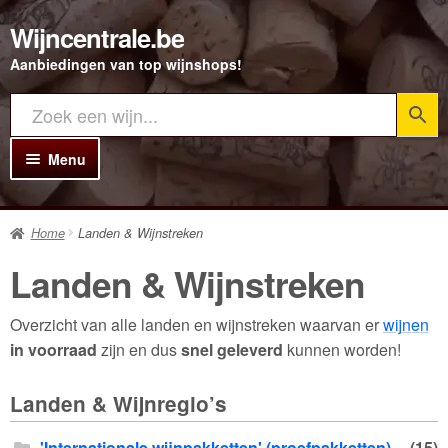
Wijncentrale.be
Ga
Ga
door
direct
Aanbiedingen van top wijnshops!
naar
naar
navigatie
de
inhoud
Menu
Home
Home
Landen & Wijnstreken
Alle Wijnen
Landen & Wijnstreken
Rode wijn
Witte wijn
Overzicht van alle landen en wijnstreken waarvan er
wijnen
in voorraad
zijn en dus
snel geleverd
kunnen worden!
Rosé wijn
Landen & Wijnregio’s
Bubbels
Porto
'Internationale wijnpakketten' (proefpakketten)
(15)