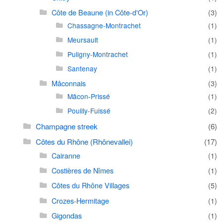
Côte de Beaune (in Côte-d'Or)
(3)
Chassagne-Montrachet
(1)
Meursault
(1)
Puligny-Montrachet
(1)
Santenay
(1)
Mâconnais
(3)
Mâcon-Prissé
(1)
Pouilly-Fuissé
(2)
Champagne streek
(6)
Côtes du Rhône (Rhônevallei)
(17)
Cairanne
(1)
Costières de Nîmes
(1)
Côtes du Rhône Villages
(5)
Crozes-Hermitage
(1)
Gigondas
(1)