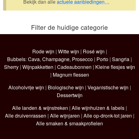
Bekijk dan alle
actuele aanbiedingen…
Wijnpakketten
Kleine flesjes
Filter de huidige categorie
Magnums
Cadeaubonnen
Rode wijn
|
Witte wijn
|
Rosé wijn
|
Bubbels
:
Cava
,
Champagne
,
Prosecco
|
Porto
|
Sangria
|
Sherry
|
Wijnpakketten
|
Cadeaubonnen
|
Kleine flesjes wijn
|
Magnum flessen
Alcoholvrije wijn
|
Biologische wijn
|
Veganistische wijn
|
Dessertwijn
Alle landen & wijnstreken
|
Alle wijnhuizen & labels
|
Alle druivenrassen
|
Alle wijnjaren
|
Alle op-dronk-tot jaren
|
Alle smaken & smaakprofielen