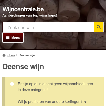
Wijncentrale.be
Ga
Ga
door
direct
Aanbiedingen van top wijnshops!
naar
naar
navigatie
de
inhoud
Menu
Home
Home
Deense wijn
Alle Wijnen
Deense wijn
Rode wijn
Witte wijn
Er zijn op dit moment geen wijnaanbiedingen
Rosé wijn
in deze categorie!
Bubbels
Wil je profiteren van andere kortingen? ➜
Porto