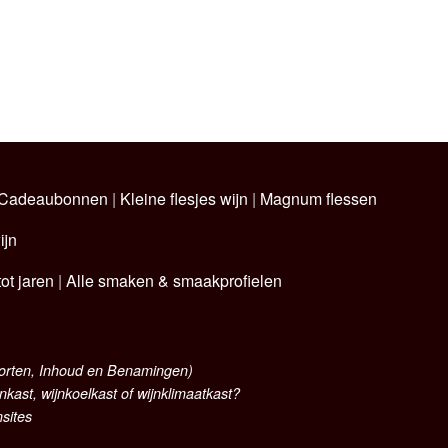
Cadeaubonnen
|
Kleine flesjes wijn
|
Magnum flessen
ijn
ot jaren
|
Alle smaken & smaakprofielen
oorten, Inhoud en Benamingen)
nkast, wijnkoelkast of wijnklimaatkast?
nsites