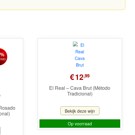
7%
ING
€
12
,99
El Real – Cava Brut (Método
Tradicional)
elijke
Huidige
9
prijs
is:
 Rosado
Bekijk deze wijn
onal)
€9,49.
Op voorraad