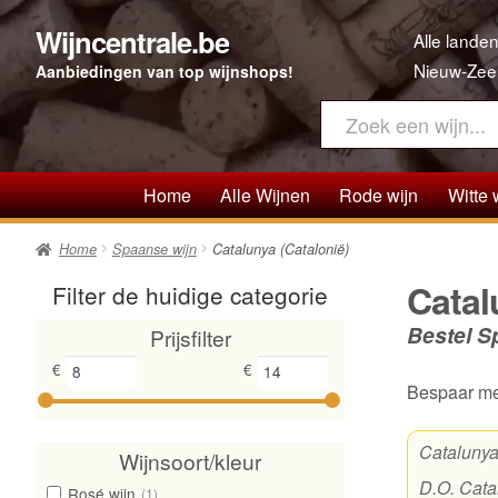
Wijncentrale.be
Ga
Ga
Alle landen
door
direct
Nieuw-Zee
Aanbiedingen van top wijnshops!
naar
naar
navigatie
de
inhoud
Home
Alle Wijnen
Rode wijn
Witte 
Home
Spaanse wijn
Catalunya (Catalonië)
Catal
Filter de huidige categorie
Bestel S
Prijsfilter
€
€
Bespaar me
Catalunya
Wijnsoort/kleur
D.O. Cata
Rosé wijn
(1)