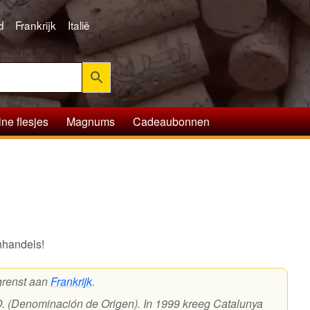
d
Frankrijk
Italië
ine flesjes
Magnums
Cadeaubonnen
nhandels!
grenst aan
Frankrijk
.
O. (Denominación de Origen). In 1999 kreeg Catalunya