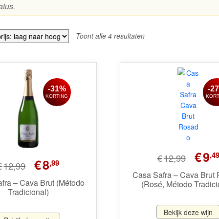
atus.
Gesorteerd
Toont alle 4 resultaten
op
prijs:
laag
naar
hoog
-31%
-2
KORTING
KORT
Oorspronk
€
9
,4
€
12,99
Oorspronkelijke
Huidige
€
8
,99
prijs
€
12,99
prijs
prijs
was:
Casa Safra – Cava Brut
was:
is:
fra – Cava Brut (Método
(Rosé, Método Tradici
€12,99.
Tradicional)
€12,99.
€8,99.
Bekijk deze wijn