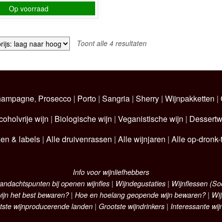
Op voorraad
Gesorteerd
Toont alle 4 resultaten
op
prijs:
laag
naar
hoog
hampagne
,
Prosecco
|
Porto
|
Sangria
|
Sherry
|
Wijnpakketten
|
coholvrije wijn
|
Biologische wijn
|
Veganistische wijn
|
Dessertw
zen & labels
|
Alle druivenrassen
|
Alle wijnjaren
|
Alle op-dronk-t
Info voor wijnliefhebbers
andachtspunten bij openen wijnfles
|
Wijndegustaties
|
Wijnflessen (S
ijn het best bewaren?
|
Hoe en hoelang geopende wijn bewaren?
|
Wij
tste wijnproducerende landen
|
Grootste wijndrinkers
|
Interessante wij