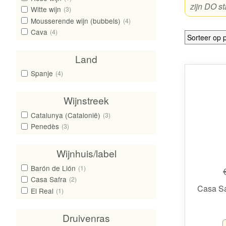
zijn DO st
Witte wijn
(3)
Mousserende wijn (bubbels)
(4)
Cava
(4)
Land
Spanje
(4)
Wijnstreek
Catalunya (Catalonië)
(3)
Penedès
(3)
Wijnhuis/label
Barón de Lión
(1)
Casa Safra
(2)
Casa Sa
El Real
(1)
Druivenras