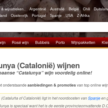
 & wijnstreken..
Argentinië
Australië
België
Chili
Duitslan
land
Oostenrijk
Portugal
Spanje
USA
Z-Afrika
wijn
Rosé wijn
Bubbels
Porto
Wijnpakketten
Kle
unya (Catalonië) wijnen
paanse “Catalunya” wijn voordelig online!
t onderstaande
aanbiedingen & promoties
van top online wij
 (Cataluña of Catalonië) ligt in het noordoosten van
Spanje
en 
lunya is speciaal want het is de eerste provincieomvattende D.