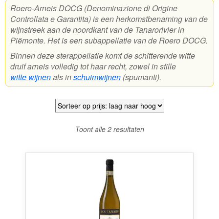
Roero-Arneis DOCG (Denominazione di Origine
Controllata e Garantita) is een herkomstbenaming van de
Wijnpakketten
wijnstreek aan de noordkant van de Tanarorivier in
Kleine flesjes
Piëmonte. Het is een subappellatie van de Roero DOCG.
Binnen deze sterappellatie komt de schitterende witte
Magnums
druif arneis volledig tot haar recht, zowel in stille
witte wijnen
als in
schuimwijnen
(spumanti).
Cadeaubonnen
Gesorteerd
Toont alle 2 resultaten
op
prijs:
laag
naar
hoog