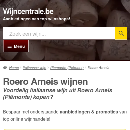
Wijncentrale.be
Ga
Ga
door
direct
Aanbiedingen van top wijnshops!
naar
naar
navigatie
de
inhoud
Menu
Home
Home
Italiaanse wijn
Piemonte (Piëmont)
Roero Arneis
Alle Wijnen
Roero Arneis wijnen
Rode wijn
Voordelig Italiaanse wijn uit Roero Arneis
Witte wijn
(Piëmonte) kopen?
Rosé wijn
Bespaar met onderstaande
aanbiedingen & promoties
van
Bubbels
top online wijnhandels!
Porto