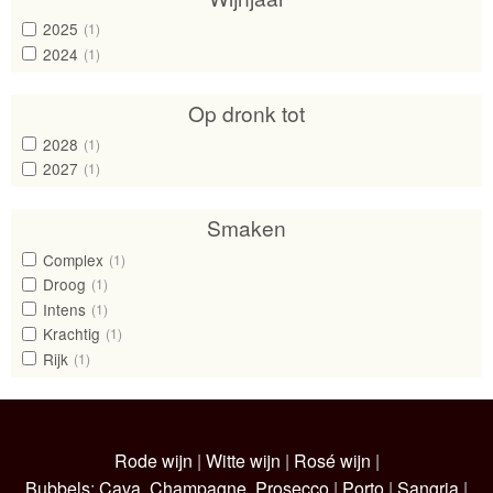
2025
(1)
2024
(1)
Op dronk tot
2028
(1)
2027
(1)
Smaken
Complex
(1)
Droog
(1)
Intens
(1)
Krachtig
(1)
Rijk
(1)
Rode wijn
|
Witte wijn
|
Rosé wijn
|
Bubbels
:
Cava
,
Champagne
,
Prosecco
|
Porto
|
Sangria
|