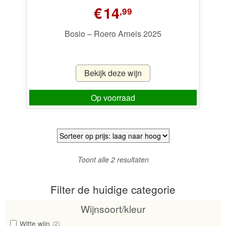
€
14
,99
Bosio – Roero Arneis 2025
Bekijk deze wijn
Op voorraad
Gesorteerd
Toont alle 2 resultaten
op
prijs:
Filter de huidige categorie
laag
naar
Wijnsoort/kleur
hoog
Witte wijn
(2)