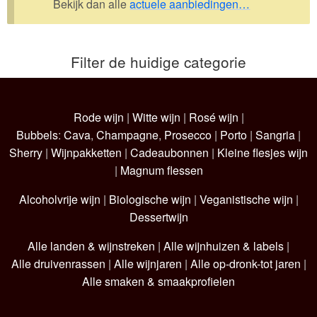
Bekijk dan alle
actuele aanbiedingen…
Wijnpakketten
Kleine flesjes
Filter de huidige categorie
Magnums
Cadeaubonnen
Rode wijn
|
Witte wijn
|
Rosé wijn
|
Bubbels
:
Cava
,
Champagne
,
Prosecco
|
Porto
|
Sangria
|
Sherry
|
Wijnpakketten
|
Cadeaubonnen
|
Kleine flesjes wijn
|
Magnum flessen
Alcoholvrije wijn
|
Biologische wijn
|
Veganistische wijn
|
Dessertwijn
Alle landen & wijnstreken
|
Alle wijnhuizen & labels
|
Alle druivenrassen
|
Alle wijnjaren
|
Alle op-dronk-tot jaren
|
Alle smaken & smaakprofielen