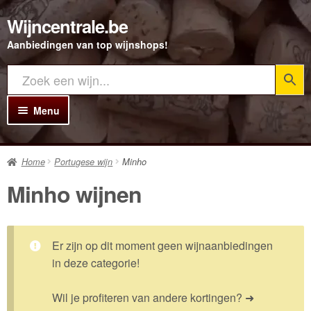
Wijncentrale.be
Ga
Ga
door
direct
Aanbiedingen van top wijnshops!
naar
naar
navigatie
de
inhoud
Menu
Home
Home
Portugese wijn
Minho
Alle Wijnen
Minho wijnen
Rode wijn
Witte wijn
Er zijn op dit moment geen wijnaanbiedingen
Rosé wijn
in deze categorie!
Bubbels
Wil je profiteren van andere kortingen? ➜
Porto