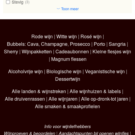
Stevig
(3)
﹀ Toon meer
Rode wijn
|
Witte wijn
|
Rosé wijn
|
Bubbels
:
Cava
,
Champagne
,
Prosecco
|
Porto
|
Sangria
|
Sherry
|
Wijnpakketten
|
Cadeaubonnen
|
Kleine flesjes wijn
|
Magnum flessen
Alcoholvrije wijn
|
Biologische wijn
|
Veganistische wijn
|
Dessertwijn
Alle landen & wijnstreken
|
Alle wijnhuizen & labels
|
Alle druivenrassen
|
Alle wijnjaren
|
Alle op-dronk-tot jaren
|
Alle smaken & smaakprofielen
Info voor wijnliefhebbers
Wijnproeven & beoordelen
|
Aandachtspunten bij openen wijnfles
|