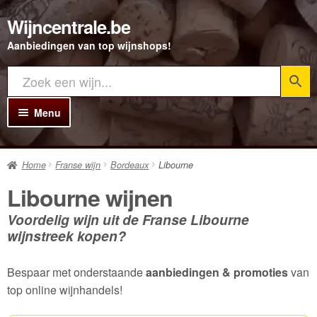
Wijncentrale.be
Ga
Ga
door
direct
Aanbiedingen van top wijnshops!
naar
naar
navigatie
de
inhoud
Menu
Home
Home
Franse wijn
Bordeaux
Libourne
Alle Wijnen
Libourne wijnen
Rode wijn
Voordelig wijn uit de Franse Libourne
Witte wijn
wijnstreek kopen?
Rosé wijn
Bespaar met onderstaande
aanbiedingen & promoties
van
Bubbels
top online wijnhandels!
Porto