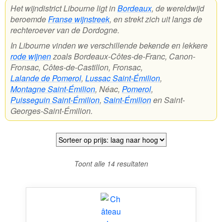
Het wijndistrict Libourne ligt in
Bordeaux
, de wereldwijd
beroemde
Franse wijnstreek
, en strekt zich uit langs de
Wijnpakketten
rechteroever van de Dordogne.
Kleine flesjes
In Libourne vinden we verschillende bekende en lekkere
rode wijnen
zoals Bordeaux-Côtes-de-Franc, Canon-
Magnums
Fronsac, Côtes-de-Castillon, Fronsac,
Lalande de Pomerol
,
Lussac Saint-Émilion
,
Cadeaubonnen
Montagne Saint-Émilion
, Néac,
Pomerol
,
Puisseguin Saint-Émilion
,
Saint-Émilion
en Saint-
Georges-Saint-Émilion.
Gesorteerd
Toont alle 14 resultaten
op
prijs:
laag
naar
hoog