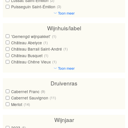
Lussac Saint-Émilion
(2)
Puisseguin Saint-Émilion
(3)
﹀ Toon meer
Wijnhuis/label
'Gemengd wijnpakket'
(1)
Château Abelyce
(1)
Château Barrail Saint-André
(1)
Château Busquet
(1)
Château Chêne Vieux
(1)
﹀ Toon meer
Druivenras
Cabernet Franc
(9)
Cabernet Sauvignon
(11)
Merlot
(14)
Wijnjaar
2023
(5)