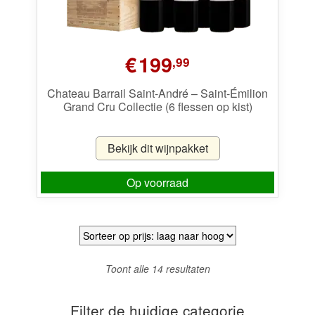
€
199
,99
Chateau Barrail Saint-André – Saint-Émilion
Grand Cru Collectie (6 flessen op kist)
Bekijk dit wijnpakket
Op voorraad
Gesorteerd
Toont alle 14 resultaten
op
prijs:
Filter de huidige categorie
laag