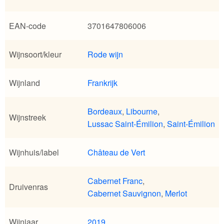
EAN-code
3701647806006
Wijnsoort/kleur
Rode wijn
Wijnland
Frankrijk
Bordeaux
,
Libourne
,
Wijnstreek
Lussac Saint-Émilion
,
Saint-Émilion
Wijnhuis/label
Château de Vert
Cabernet Franc
,
Druivenras
Cabernet Sauvignon
,
Merlot
Wijnjaar
2019