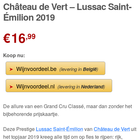
🔍
Château de Vert – Lussac Saint-
Wijnpakketten
Émilion 2019
Kleine flesjes
€
16
,99
Magnums
Cadeaubonnen
Koop nu:
Wijnvoordeel.be
➤
(levering in
België
)
Wijnvoordeel.nl
➤
(levering in
Nederland
)
De allure van een Grand Cru Classé, maar dan zonder het
bijbehorende prijskaartje.
Deze Prestige
Lussac Saint-Émilion
van
Château de Vert
uit
het topjaar 2019 kreeg alle tijd om op fles te rijpen: rijk,