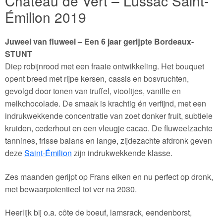
Château de Vert – Lussac Saint-
Émilion 2019
Juweel van fluweel – Een 6 jaar gerijpte Bordeaux-
STUNT
Diep robijnrood met een fraaie ontwikkeling. Het bouquet
opent breed met rijpe kersen, cassis en bosvruchten,
gevolgd door tonen van truffel, viooltjes, vanille en
melkchocolade. De smaak is krachtig én verfijnd, met een
indrukwekkende concentratie van zoet donker fruit, subtiele
kruiden, cederhout en een vleugje cacao. De fluweelzachte
tannines, frisse balans en lange, zijdezachte afdronk geven
deze
Saint-Émilion
zijn indrukwekkende klasse.
Zes maanden gerijpt op Frans eiken en nu perfect op dronk,
met bewaarpotentieel tot ver na 2030.
Heerlijk bij o.a. côte de boeuf, lamsrack, eendenborst,