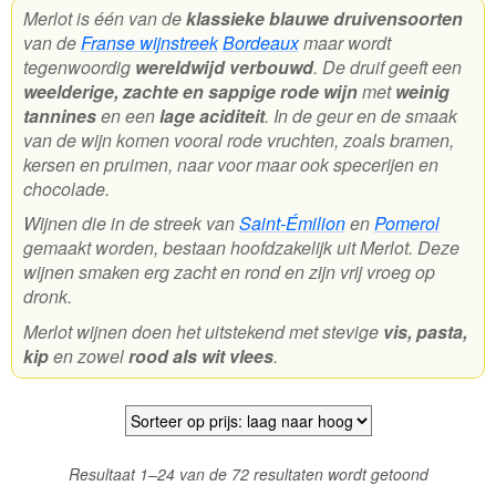
Merlot is één van de
klassieke blauwe druivensoorten
van de
Franse wijnstreek
Bordeaux
maar wordt
Wijnpakketten
tegenwoordig
wereldwijd verbouwd
. De druif geeft een
Kleine flesjes
weelderige, zachte en sappige rode wijn
met
weinig
tannines
en een
lage aciditeit
. In de geur en de smaak
Magnums
van de wijn komen vooral rode vruchten, zoals bramen,
kersen en pruimen, naar voor maar ook specerijen en
Cadeaubonnen
chocolade.
Wijnen die in de streek van
Saint-Émilion
en
Pomerol
gemaakt worden, bestaan hoofdzakelijk uit Merlot. Deze
wijnen smaken erg zacht en rond en zijn vrij vroeg op
dronk.
Merlot wijnen doen het uitstekend met stevige
vis, pasta,
kip
en zowel
rood als wit vlees
.
Gesortee
Resultaat 1–24 van de 72 resultaten wordt getoond