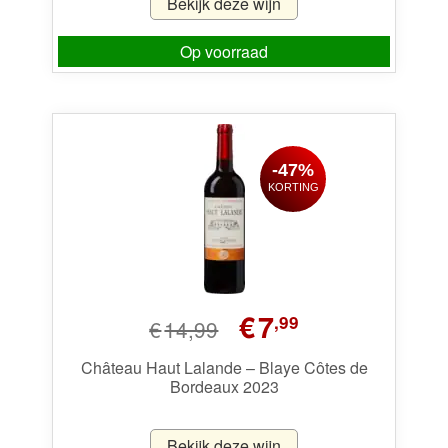
Bekijk deze wijn
Op voorraad
-47%
KORTING
Oorspronkelijke
Huidige
€
7
,99
€
14,99
prijs
prijs
was:
is:
Château Haut Lalande – Blaye Côtes de
Bordeaux 2023
€14,99.
€7,99.
Bekijk deze wijn