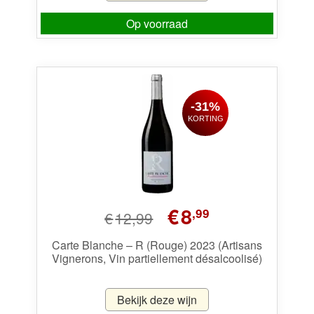
Op voorraad
-31%
KORTING
Oorspronkelijke
Huidige
€
8
,99
€
12,99
prijs
prijs
was:
is:
Carte Blanche – R (Rouge) 2023 (Artisans
Vignerons, Vin partiellement désalcoolisé)
€12,99.
€8,99.
Bekijk deze wijn