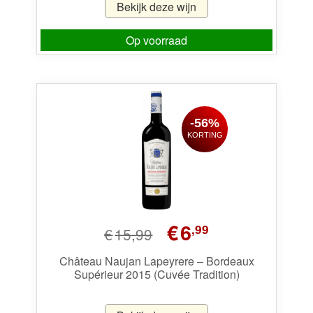
Bekijk deze wijn
Op voorraad
-56%
KORTING
Oorspronkelijke
Huidige
€
6
,99
€
15,99
prijs
prijs
was:
is:
Château Naujan Lapeyrere – Bordeaux
Supérieur 2015 (Cuvée Tradition)
€15,99.
€6,99.