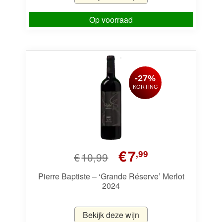
Op voorraad
-27%
KORTING
Oorspronkelijke
Huidige
€
7
,99
€
10,99
prijs
prijs
was:
is:
Pierre Baptiste – ‘Grande Réserve’ Merlot
2024
€10,99.
€7,99.
Bekijk deze wijn