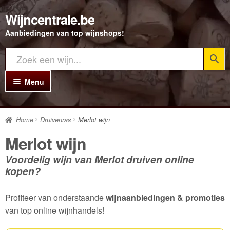
Wijncentrale.be
Ga
Ga
door
direct
Aanbiedingen van top wijnshops!
naar
naar
navigatie
de
inhoud
Menu
Home
Home
Druivenras
Merlot wijn
Alle Wijnen
Merlot wijn
Rode wijn
Voordelig wijn van Merlot druiven online
Witte wijn
kopen?
Rosé wijn
Profiteer van onderstaande
wijnaanbiedingen & promoties
Bubbels
van top online wijnhandels!
Porto