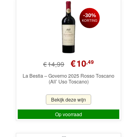
-30%
KORTING
Oorspronkelijke
Huidige
€
10
,49
€
14,99
prijs
prijs
was:
is:
La Bestia – Governo 2025 Rosso Toscano
(All’ Uso Toscano)
€14,99.
€10,49.
Bekijk deze wijn
Op voorraad