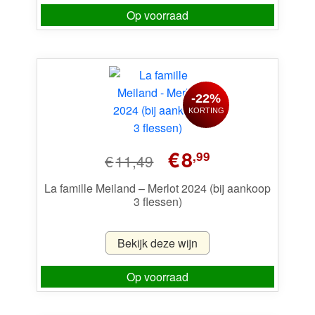
Op voorraad
-22%
KORTING
Oorspronkelijke
Huidige
€
8
,99
€
11,49
prijs
prijs
was:
is:
La famille Meiland – Merlot 2024 (bij aankoop
3 flessen)
€11,49.
€8,99.
Bekijk deze wijn
Op voorraad