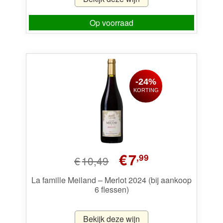
Op voorraad
-24%
KORTING
Oorspronkelijke
Huidige
€
7
,99
€
10,49
prijs
prijs
was:
is:
La famille Meiland – Merlot 2024 (bij aankoop
6 flessen)
€10,49.
€7,99.
Bekijk deze wijn