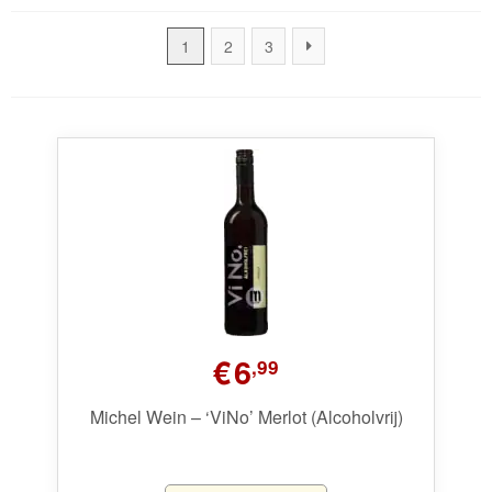
op
prijs:
1
2
3
laag
naar
hoog
€
6
,99
Michel Wein – ‘ViNo’ Merlot (Alcoholvrij)