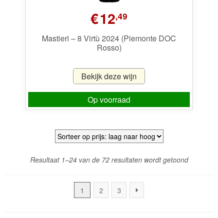
€
12
,49
Mastieri – 8 Virtù 2024 (Piemonte DOC
Rosso)
Bekijk deze wijn
Op voorraad
Gesortee
Resultaat 1–24 van de 72 resultaten wordt getoond
op
prijs:
1
2
3
laag
naar
hoog