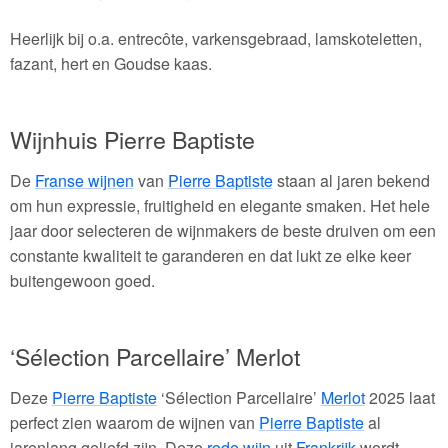
Heerlijk bij o.a. entrecôte, varkensgebraad, lamskoteletten,
fazant, hert en Goudse kaas.
Wijnhuis Pierre Baptiste
De
Franse wijnen
van
Pierre Baptiste
staan al jaren bekend
om hun expressie, fruitigheid en elegante smaken. Het hele
jaar door selecteren de wijnmakers de beste druiven om een
constante kwaliteit te garanderen en dat lukt ze elke keer
buitengewoon goed.
‘Sélection Parcellaire’ Merlot
Deze
Pierre Baptiste
‘Sélection Parcellaire’
Merlot
2025 laat
perfect zien waarom de wijnen van
Pierre Baptiste
al
jarenlang geliefd zijn. Deze
rode wijn
uit
Frankrijk
wordt