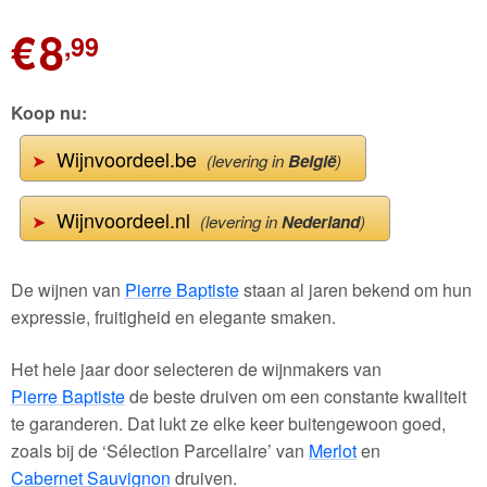
€
8
,99
Koop nu:
Wijnvoordeel.be
➤
(levering in
België
)
Wijnvoordeel.nl
➤
(levering in
Nederland
)
De wijnen van
Pierre Baptiste
staan al jaren bekend om hun
expressie, fruitigheid en elegante smaken.
Het hele jaar door selecteren de wijnmakers van
Pierre Baptiste
de beste druiven om een constante kwaliteit
te garanderen. Dat lukt ze elke keer buitengewoon goed,
zoals bij de ‘Sélection Parcellaire’ van
Merlot
en
Cabernet Sauvignon
druiven.