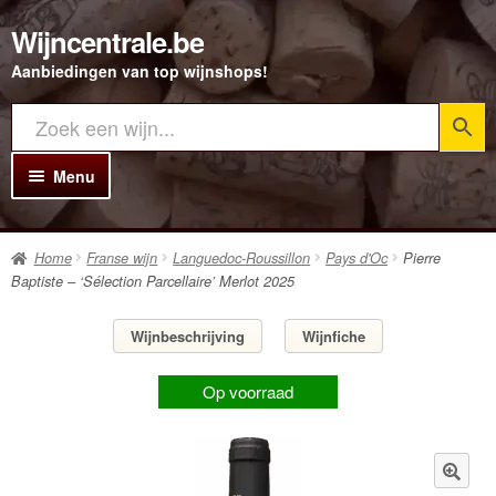
Wijncentrale.be
Ga
Ga
door
direct
Aanbiedingen van top wijnshops!
naar
naar
navigatie
de
inhoud
Menu
Home
Home
Franse wijn
Languedoc-Roussillon
Pays d'Oc
Pierre
Alle Wijnen
Baptiste – ‘Sélection Parcellaire’ Merlot 2025
Rode wijn
Wijnbeschrijving
Wijnfiche
Witte wijn
Op voorraad
Rosé wijn
Bubbels
Porto