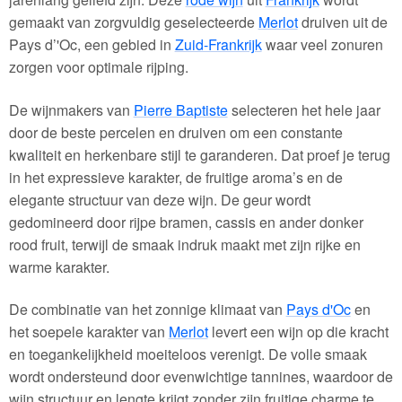
gemaakt van zorgvuldig geselecteerde
Merlot
druiven uit de
Pays d’'Oc, een gebied in
Zuid-Frankrijk
waar veel zonuren
zorgen voor optimale rijping.
De wijnmakers van
Pierre Baptiste
selecteren het hele jaar
door de beste percelen en druiven om een constante
kwaliteit en herkenbare stijl te garanderen. Dat proef je terug
in het expressieve karakter, de fruitige aroma’s en de
elegante structuur van deze wijn. De geur wordt
gedomineerd door rijpe bramen, cassis en ander donker
rood fruit, terwijl de smaak indruk maakt met zijn rijke en
warme karakter.
De combinatie van het zonnige klimaat van
Pays d'Oc
en
het soepele karakter van
Merlot
levert een wijn op die kracht
en toegankelijkheid moeiteloos verenigt. De volle smaak
wordt ondersteund door evenwichtige tannines, waardoor de
wijn structuur en lengte krijgt zonder zijn fruitige charme te