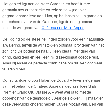
Het gebied ligt aan de rivier Garonne en heeft furore
gemaakt met authentieke en zeldzame wijnen van
gegarandeerde kwaliteit. Hier, op het beste stukje grond op
de rechteroever van de Garonne, ligt de dertig hectare
tellende wijngaard van
Château des Mille Anges
.
De ligging op de steile hellingen zorgen voor een natuurlijke
afwatering, terwijl de wijnstokken optimaal profiteren van het
zonlicht. De bodem bestaat uit een ideaal mengsel van
grind, kalksteen en klei, een mild zeeklimaat doet de rest.
Alles bij elkaar de perfecte combinatie om druiven optimaal
te laten rijpen.
Consultant-oenoloog Hubert de Boüard – tevens eigenaar
van het befaamde Château Angélus, geclassificeerd als
Premier Grand Cru Classé A – weet wel raad met de
opbrengst van de gemiddeld 30-jarige stokken. Hij maakt er
deze veelvuldig onderscheiden Cuvée Mozart van. Een van