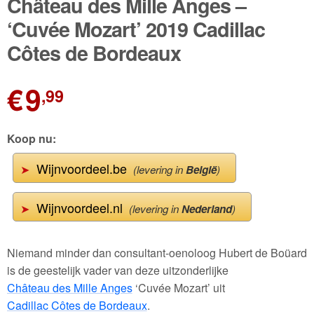
Château des Mille Anges –
‘Cuvée Mozart’ 2019 Cadillac
Côtes de Bordeaux
€
9
,99
Koop nu:
Wijnvoordeel.be
➤
(levering in
België
)
Wijnvoordeel.nl
➤
(levering in
Nederland
)
Niemand minder dan consultant-oenoloog Hubert de Boüard
is de geestelijk vader van deze uitzonderlijke
Château des Mille Anges
‘Cuvée Mozart’ uit
Cadillac Côtes de Bordeaux
.