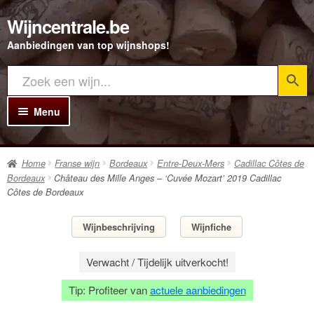
Wijncentrale.be
Ga
Ga
door
direct
Aanbiedingen van top wijnshops!
naar
naar
navigatie
de
inhoud
Menu
Home
Home
Franse wijn
Bordeaux
Entre-Deux-Mers
Cadillac Côtes de
Alle Wijnen
Bordeaux
Château des Mille Anges – ‘Cuvée Mozart’ 2019 Cadillac
Côtes de Bordeaux
Rode wijn
Witte wijn
Wijnbeschrijving
Wijnfiche
Rosé wijn
Verwacht / Tijdelijk uitverkocht!
Bubbels
Tip: Profiteer van
actuele aanbiedingen
Porto