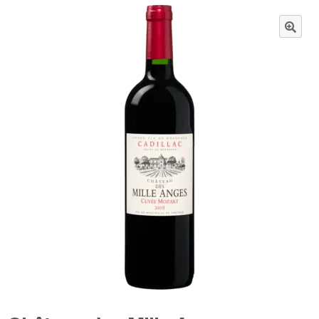
Wijnpakketten
🔍
Kleine flesjes
Magnums
Cadeaubonnen