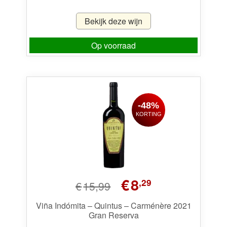
Bekijk deze wijn
Op voorraad
-48%
KORTING
Oorspronkelijke
Huidige
€
8
,29
€
15,99
prijs
prijs
was:
is:
Viña Indómita – Quintus – Carménère 2021
Gran Reserva
€15,99.
€8,29.