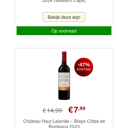
2024 (Western Cape)
Bekijk deze wijn
Op voorraad
-47%
KORTING
Oorspronkelijke
Huidige
€
7
,99
€
14,99
prijs
prijs
was:
is:
Château Haut Lalande – Blaye Côtes de
Bordeaux 2023
€14,99.
€7,99.