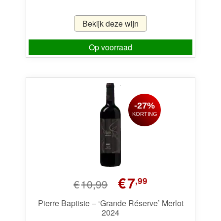
Bekijk deze wijn
Op voorraad
-27%
KORTING
Oorspronkelijke
Huidige
€
7
,99
€
10,99
prijs
prijs
was:
is:
Pierre Baptiste – ‘Grande Réserve’ Merlot
2024
€10,99.
€7,99.