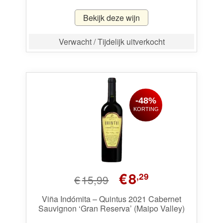
Bekijk deze wijn
Verwacht / Tijdelijk uitverkocht
-48%
KORTING
Oorspronkelijke
Huidige
€
8
,29
€
15,99
prijs
prijs
was:
is:
Viña Indómita – Quintus 2021 Cabernet
Sauvignon ‘Gran Reserva’ (Maipo Valley)
€15,99.
€8,29.