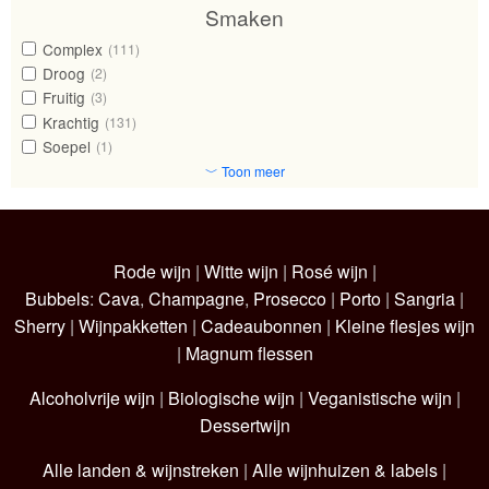
Smaken
Complex
(111)
Droog
(2)
Fruitig
(3)
Krachtig
(131)
Soepel
(1)
﹀ Toon meer
Rode wijn
|
Witte wijn
|
Rosé wijn
|
Bubbels
:
Cava
,
Champagne
,
Prosecco
|
Porto
|
Sangria
|
Sherry
|
Wijnpakketten
|
Cadeaubonnen
|
Kleine flesjes wijn
|
Magnum flessen
Alcoholvrije wijn
|
Biologische wijn
|
Veganistische wijn
|
Dessertwijn
Alle landen & wijnstreken
|
Alle wijnhuizen & labels
|