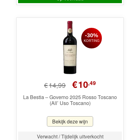
-30%
KORTING
Oorspronkelijke
Huidige
€
10
,49
€
14,99
prijs
prijs
was:
is:
La Bestia – Governo 2025 Rosso Toscano
(All’ Uso Toscano)
€14,99.
€10,49.
Bekijk deze wijn
Verwacht / Tijdelijk uitverkocht