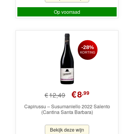
Op voorraad
-28%
KORTING
Oorspronkelijke
Huidige
€
8
,99
€
12,49
prijs
prijs
was:
is:
Capirussu – Susumaniello 2022 Salento
(Cantina Santa Barbara)
€12,49.
€8,99.
Bekijk deze wijn