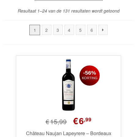
Gesortee
Resultaat 1–24 van de 131 resultaten wordt getoond
Wijnpakketten
op
prijs:
Kleine flesjes
1
2
3
4
5
6
laag
Magnums
naar
hoog
Cadeaubonnen
-56%
KORTING
Oorspronkelijke
Huidige
€
6
,99
€
15,99
prijs
prijs
was:
is:
Château Naujan Lapeyrere – Bordeaux