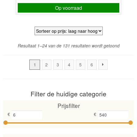
Op voorraad
Gesortee
Resultaat 1–24 van de 131 resultaten wordt getoond
op
prijs:
1
2
3
4
5
6
laag
naar
hoog
Filter de huidige categorie
Prijsfilter
€
€