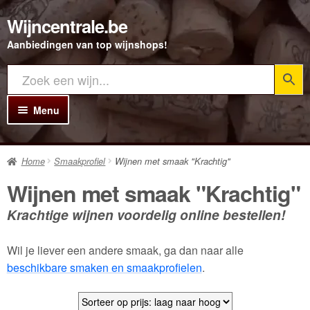
Wijncentrale.be
Ga
Ga
door
direct
Aanbiedingen van top wijnshops!
naar
naar
navigatie
de
inhoud
Menu
Home
Home
Smaakprofiel
Wijnen met smaak "Krachtig"
Alle Wijnen
Wijnen met smaak "Krachtig"
Rode wijn
Krachtige wijnen voordelig online bestellen!
Witte wijn
Wil je liever een andere smaak, ga dan naar alle
Rosé wijn
beschikbare smaken en smaakprofielen
.
Bubbels
Porto