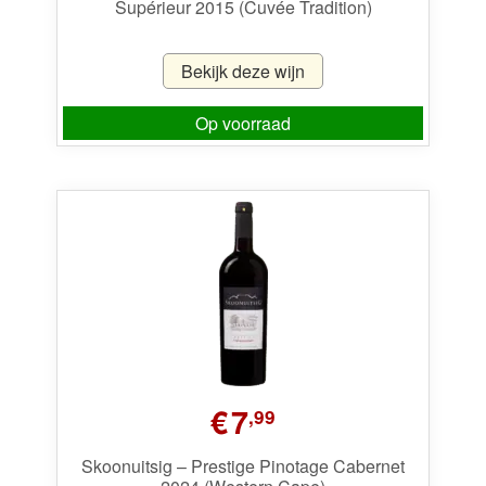
Supérieur 2015 (Cuvée Tradition)
€15,99.
€6,99.
Bekijk deze wijn
Op voorraad
€
7
,99
Skoonuitsig – Prestige Pinotage Cabernet