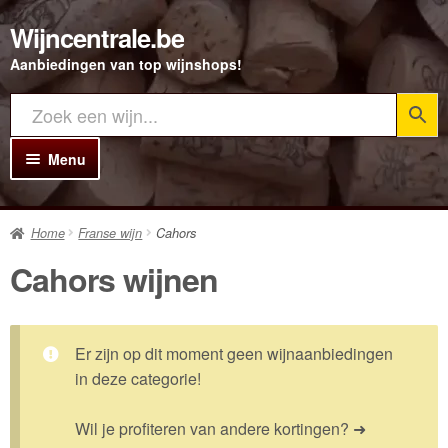
Wijncentrale.be
Ga
Ga
door
direct
Aanbiedingen van top wijnshops!
naar
naar
navigatie
de
inhoud
Menu
Home
Home
Franse wijn
Cahors
Alle Wijnen
Cahors wijnen
Rode wijn
Witte wijn
Er zijn op dit moment geen wijnaanbiedingen
Rosé wijn
in deze categorie!
Bubbels
Wil je profiteren van andere kortingen? ➜
Porto