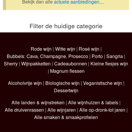
Bekijk dan alle
actuele aanbiedingen…
Wijnpakketten
Kleine flesjes
Filter de huidige categorie
Magnums
Cadeaubonnen
Rode wijn
|
Witte wijn
|
Rosé wijn
|
Bubbels
:
Cava
,
Champagne
,
Prosecco
|
Porto
|
Sangria
|
Sherry
|
Wijnpakketten
|
Cadeaubonnen
|
Kleine flesjes wijn
|
Magnum flessen
Alcoholvrije wijn
|
Biologische wijn
|
Veganistische wijn
|
Dessertwijn
Alle landen & wijnstreken
|
Alle wijnhuizen & labels
|
Alle druivenrassen
|
Alle wijnjaren
|
Alle op-dronk-tot jaren
|
Alle smaken & smaakprofielen