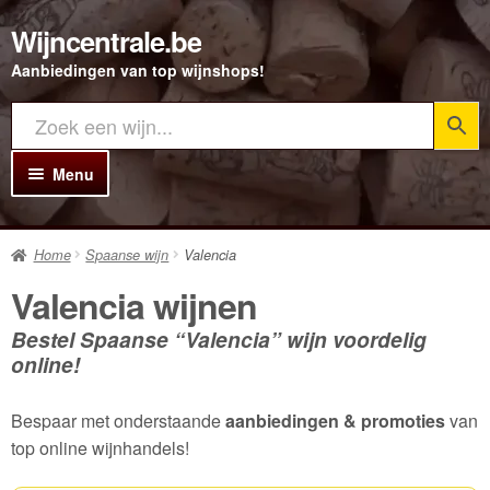
Wijncentrale.be
Ga
Ga
door
direct
Aanbiedingen van top wijnshops!
naar
naar
navigatie
de
inhoud
Menu
Home
Home
Spaanse wijn
Valencia
Alle Wijnen
Valencia wijnen
Rode wijn
Bestel Spaanse “Valencia” wijn voordelig
Witte wijn
online!
Rosé wijn
Bespaar met onderstaande
aanbiedingen & promoties
van
Bubbels
top online wijnhandels!
Porto