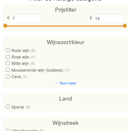
naar
Prijsfilter
hoog
€
€
Wijnsoort/kleur
Rode wijn
(5)
Rosé wijn
(1)
Witte wijn
(3)
Mousserende wijn (bubbels)
(1)
Cava
(1)
﹀ Toon meer
Land
Spanje
(9)
Wijnstreek
Utiel-Requeña
(6)