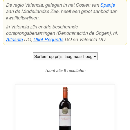
De regio Valencia, gelegen in het Oosten van
Spanje
aan de Middellandse Zee, heeft een groot aanbod aan
Wijnpakketten
kwaliteitswijnen.
Kleine flesjes
In Valencia zijn er drie beschermde
oorsprongsbenamingen (Denominación de Origen), nl.
Magnums
Alicante
DO,
Utiel-Requeña
DO en Valencia DO.
Cadeaubonnen
Gesorteerd
Toont alle 9 resultaten
op
prijs:
laag
naar
hoog