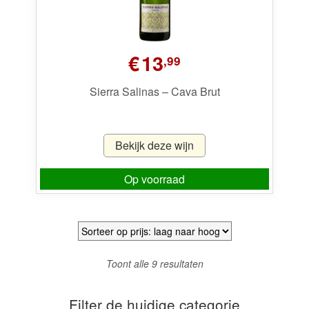
€
13
,99
Sierra Salinas – Cava Brut
Bekijk deze wijn
Op voorraad
Gesorteerd
Toont alle 9 resultaten
op
prijs:
Filter de huidige categorie
laag