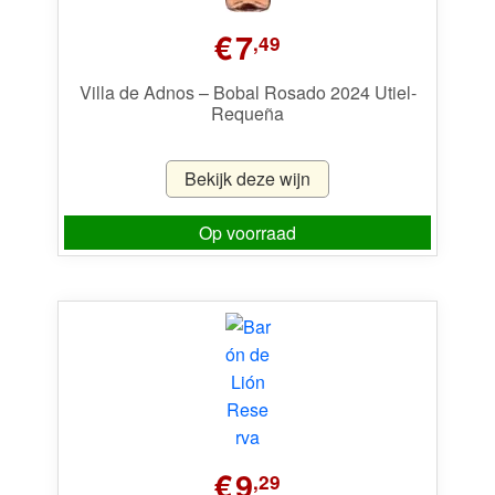
€
7
,49
Villa de Adnos – Bobal Rosado 2024 Utiel-
Requeña
Bekijk deze wijn
Op voorraad
€
9
,29