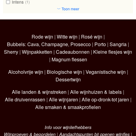
Intens
(1)
﹀ Toon meer
Rode wijn
|
Witte wijn
|
Rosé wijn
|
Bubbels
:
Cava
,
Champagne
,
Prosecco
|
Porto
|
Sangria
|
Sherry
|
Wijnpakketten
|
Cadeaubonnen
|
Kleine flesjes wijn
|
Magnum flessen
Alcoholvrije wijn
|
Biologische wijn
|
Veganistische wijn
|
Dessertwijn
Alle landen & wijnstreken
|
Alle wijnhuizen & labels
|
Alle druivenrassen
|
Alle wijnjaren
|
Alle op-dronk-tot jaren
|
Alle smaken & smaakprofielen
Info voor wijnliefhebbers
Wijnproeven & beoordelen
|
Aandachtspunten bij openen wijnfles
|