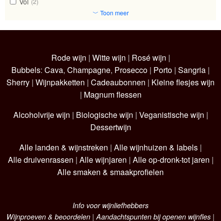
Vol
(2)
﹀ Toon meer
Rode wijn
|
Witte wijn
|
Rosé wijn
|
Bubbels
:
Cava
,
Champagne
,
Prosecco
|
Porto
|
Sangria
|
Sherry
|
Wijnpakketten
|
Cadeaubonnen
|
Kleine flesjes wijn
|
Magnum flessen
Alcoholvrije wijn
|
Biologische wijn
|
Veganistische wijn
|
Dessertwijn
Alle landen & wijnstreken
|
Alle wijnhuizen & labels
|
Alle druivenrassen
|
Alle wijnjaren
|
Alle op-dronk-tot jaren
|
Alle smaken & smaakprofielen
Info voor wijnliefhebbers
Wijnproeven & beoordelen
|
Aandachtspunten bij openen wijnfles
|