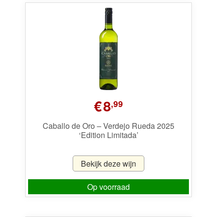
prijs:
laag
naar
hoog
€
8
,99
Caballo de Oro – Verdejo Rueda 2025
‘Edition Limitada’
Bekijk deze wijn
Op voorraad