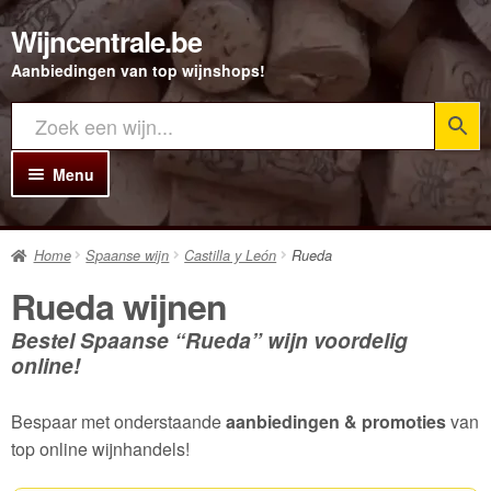
Wijncentrale.be
Ga
Ga
door
direct
Aanbiedingen van top wijnshops!
naar
naar
navigatie
de
inhoud
Menu
Home
Home
Spaanse wijn
Castilla y León
Rueda
Alle Wijnen
Rueda wijnen
Rode wijn
Bestel Spaanse “Rueda” wijn voordelig
Witte wijn
online!
Rosé wijn
Bespaar met onderstaande
aanbiedingen & promoties
van
Bubbels
top online wijnhandels!
Porto