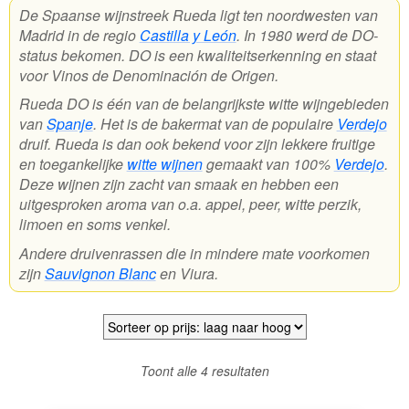
De Spaanse wijnstreek Rueda ligt ten noordwesten van
Madrid in de regio
Castilla y León
. In 1980 werd de DO-
Wijnpakketten
status bekomen. DO is een kwaliteitserkenning en staat
Kleine flesjes
voor Vinos de Denominación de Origen.
Rueda DO is één van de belangrijkste witte wijngebieden
Magnums
van
Spanje
. Het is de bakermat van de populaire
Verdejo
druif. Rueda is dan ook bekend voor zijn lekkere fruitige
Cadeaubonnen
en toegankelijke
witte wijnen
gemaakt van 100%
Verdejo
.
Deze wijnen zijn zacht van smaak en hebben een
uitgesproken aroma van o.a. appel, peer, witte perzik,
limoen en soms venkel.
Andere druivenrassen die in mindere mate voorkomen
zijn
Sauvignon Blanc
en Viura.
Gesorteerd
Toont alle 4 resultaten
op