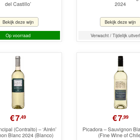
del Castillo’
2024
Bekijk deze wijn
Bekijk deze wijn
Op voorraad
Verwacht / Tijdelijk uitve
€
7
€
7
,49
,99
ncipal (Contralto) – ‘Airén’
Picadora – Sauvignon Bl
on Blanc 2024 (Blanco)
(Fine Wine of Chil