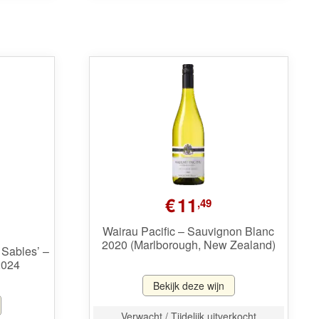
€
11
,49
Wairau Pacific – Sauvignon Blanc
2020 (Marlborough, New Zealand)
 Sables’ –
2024
Bekijk deze wijn
Verwacht / Tijdelijk uitverkocht