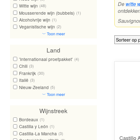
De
witte 
Witte wijn
(48)
ontdekken
Mousserende wijn (bubbels)
(1)
Alcoholvrije wijn
(1)
Sauvignon
Veganistische wijn
(2)
﹀ Toon meer
Land
'Internationaal proefpakket'
(4)
Chili
(3)
Frankrijk
(30)
Italië
(3)
Nieuw-Zeeland
(5)
﹀ Toon meer
Wijnstreek
Bordeaux
(1)
Castilla y León
(1)
Castilla-La Mancha
(3)
Castillo 