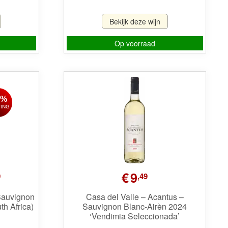
Bekijk deze wijn
Op voorraad
4%
ING
elijke
Huidige
€
9
9
,49
prijs
is:
Sauvignon
Casa del Valle – Acantus –
h Africa)
Sauvignon Blanc-Airèn 2024
€9,49.
‘Vendimia Seleccionada’