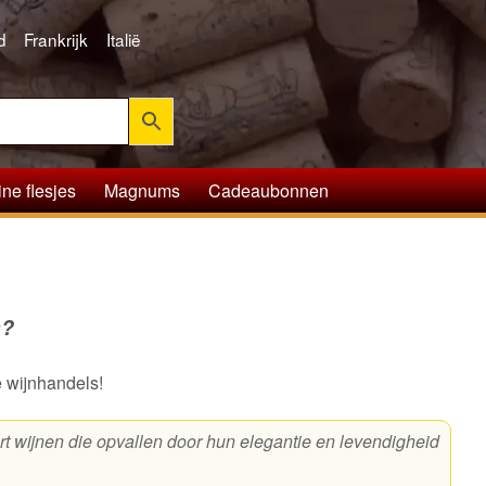
d
Frankrijk
Italië
ine flesjes
Magnums
Cadeaubonnen
n?
e wijnhandels!
rt wijnen die opvallen door hun elegantie en levendigheid