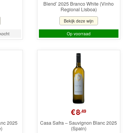
Blend’ 2025 Branco White (Vinho
€9,99.
€7,29.
Regional Lisboa)
Bekijk deze wijn
rkocht
Op voorraad
€
8
,49
anc 2025
Casa Safra – Sauvignon Blanc 2025
e)
(Spain)