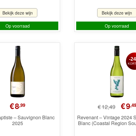
Bekijk deze wijn
Bekijk deze wijn
Op voorraad
Op voorraad
-2
KORT
Oorspronk
€
8
€
9
,99
,4
€
12,49
prijs
was:
aptiste – Sauvignon Blanc
Revenant – Vintage 2024 
2025
Blanc (Coastal Region Sout
€12,49.