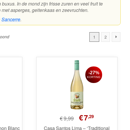
uxus. In de mond zijn frisse zuren en veel fruit te
met asperges, geitenkaas en zeevruchten.
n
Sancerre
.
Gesorteerd
toond
1
2
op
prijs:
laag
naar
hoog
-27%
KORTING
Oorspronkelijke
Huidige
€
7
,29
€
9,99
prijs
prijs
was:
is:
non Blanc
Casa Santos Lima – ‘Traditional