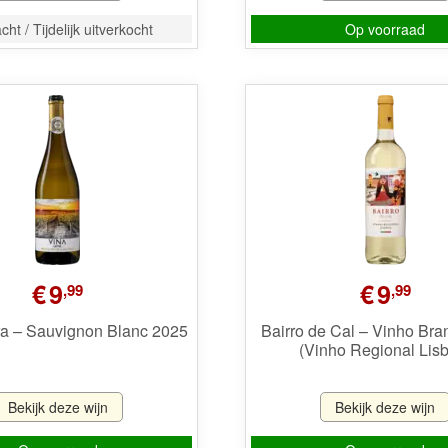
ht / Tijdelijk uitverkocht
Op voorraad
€
9
€
9
,99
,99
ra – Sauvignon Blanc 2025
Bairro de Cal – Vinho Br
(Vinho Regional Lis
Bekijk deze wijn
Bekijk deze wijn