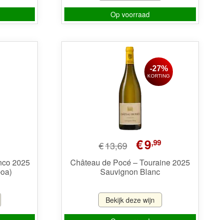
Op voorraad
-27%
KORTING
Oorspronkelijke
Huidige
€
9
,99
€
13,69
prijs
prijs
was:
is:
anco 2025
Château de Pocé – Touraine 2025
boa)
Sauvignon Blanc
€13,69.
€9,99.
Bekijk deze wijn