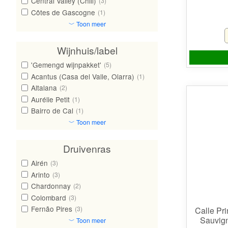
Central Valley (Chili)
(3)
Côtes de Gascogne
(1)
﹀ Toon meer
Wijnhuis/label
'Gemengd wijnpakket'
(5)
Acantus (Casa del Valle, Olarra)
(1)
Altalana
(2)
Aurélie Petit
(1)
Bairro de Cal
(1)
﹀ Toon meer
Druivenras
Airén
(3)
Arinto
(3)
Chardonnay
(2)
Colombard
(3)
Fernão Pires
(3)
Calle Pri
Sauvign
﹀ Toon meer