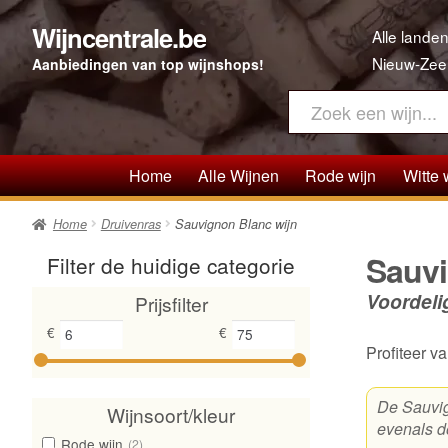
Wijncentrale.be
Ga
Ga
Alle landen
door
direct
Nieuw-Zee
Aanbiedingen van top wijnshops!
naar
naar
navigatie
de
inhoud
Home
Alle Wijnen
Rode wijn
Witte 
Home
Druivenras
Sauvignon Blanc wijn
Sauvi
Filter de huidige categorie
Voordeli
Prijsfilter
€
€
Profiteer 
De Sauvig
Wijnsoort/kleur
evenals 
Rode wijn
(2)