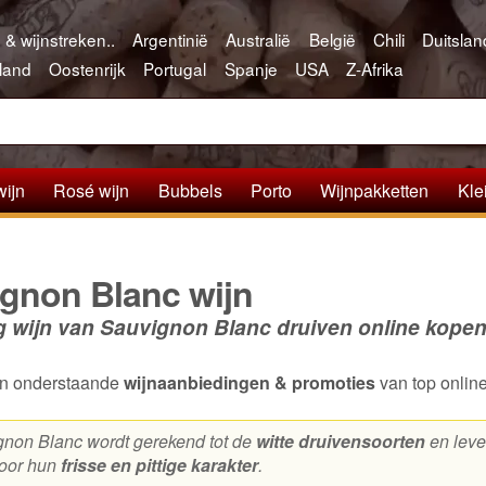
 & wijnstreken..
Argentinië
Australië
België
Chili
Duitslan
land
Oostenrijk
Portugal
Spanje
USA
Z-Afrika
wijn
Rosé wijn
Bubbels
Porto
Wijnpakketten
Kle
gnon Blanc wijn
g wijn van Sauvignon Blanc druiven online kope
van onderstaande
wijnaanbiedingen & promoties
van top onlin
non Blanc wordt gerekend tot de
witte druivensoorten
en leve
door hun
frisse en pittige karakter
.