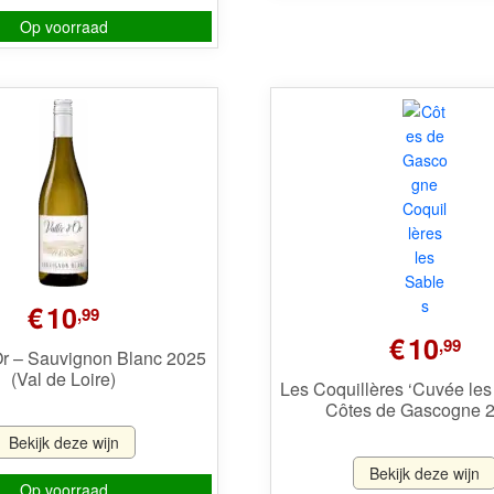
Op voorraad
€
10
,99
€
10
,99
Or – Sauvignon Blanc 2025
(Val de Loire)
Les Coquillères ‘Cuvée les
Côtes de Gascogne 
Bekijk deze wijn
Bekijk deze wijn
Op voorraad