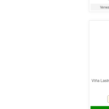
Verwac
Viña Last