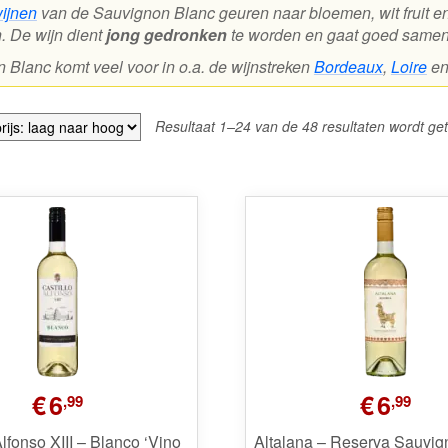
wijnen
van de Sauvignon Blanc geuren naar bloemen, wit fruit en b
. De wijn dient
jong gedronken
te worden en gaat goed samen 
 Blanc komt veel voor in o.a. de wijnstreken
Bordeaux
,
Loire
e
Resultaat 1–24 van de 48 resultaten wordt ge
€
6
€
6
,99
,99
Alfonso XIII – Blanco ‘Vino
Altalana – Reserva Sauvig