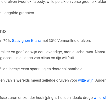
 druiven (voor extra body, witte perzik en verse groene kruiden
 en gegrilde groenten.
ino
van 70%
Sauvignon Blanc
met 30% Vermentino druiven.
rakter en geeft de wijn een levendige, aromatische twist. Naast
accent, met tonen van citrus en rijp wit fruit.
t dat beetje extra spanning en doordrinkbaarheid.
één van ’s werelds meest geliefde druiven voor
witte wijn
. Ander
frisse zuren en zonder houtrijping is het een ideale droge
witte wi