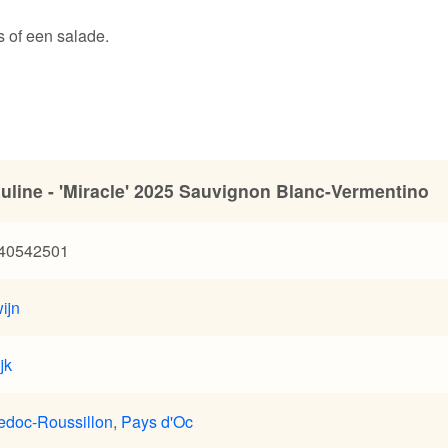
is of een salade.
uline - 'Miracle' 2025 Sauvignon Blanc-Vermentino
40542501
ijn
jk
edoc-Roussillon
,
Pays d'Oc