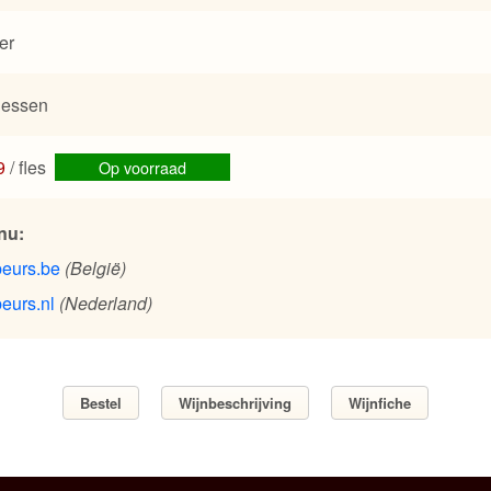
ter
flessen
9
/ fles
Op voorraad
nu:
beurs.be
(België)
eurs.nl
(Nederland)
Bestel
Wijnbeschrijving
Wijnfiche