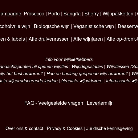
hampagne
,
Prosecco
|
Porto
|
Sangria
|
Sherry
|
Wijnpakketten
|
coholvrije wijn
|
Biologische wijn
|
Veganistische wijn
|
Dessertw
zen & labels
|
Alle druivenrassen
|
Alle wijnjaren
|
Alle op-dronk-t
Info voor wijnliefhebbers
andachtspunten bij openen wijnfles
|
Wijndegustaties
|
Wijnflessen (S
ijn het best bewaren?
|
Hoe en hoelang geopende wijn bewaren?
|
Wij
tste wijnproducerende landen
|
Grootste wijndrinkers
|
Interessante wij
FAQ - Veelgestelde vragen
|
Levertermijn
Over ons & contact
|
Privacy & Cookies
|
Juridische kennisgeving