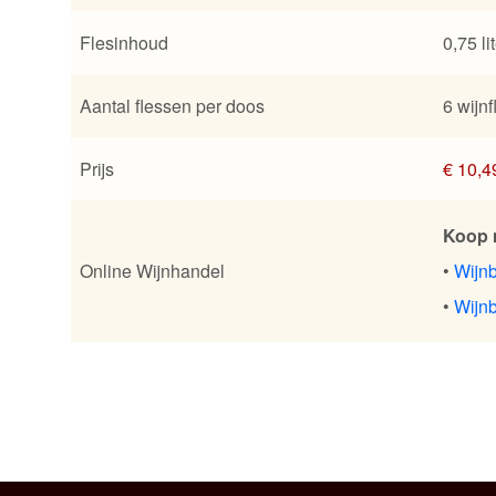
Flesinhoud
0,75 li
Aantal flessen per doos
6 wijn
Prijs
€ 10,4
Koop 
Online Wijnhandel
•
Wijn
•
Wijnb