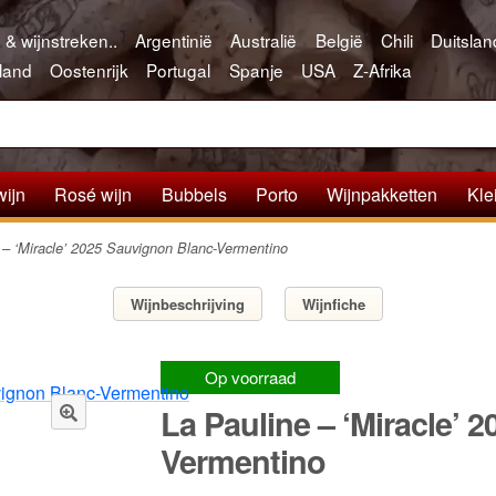
 & wijnstreken..
Argentinië
Australië
België
Chili
Duitslan
land
Oostenrijk
Portugal
Spanje
USA
Z-Afrika
wijn
Rosé wijn
Bubbels
Porto
Wijnpakketten
Kle
 – ‘Miracle’ 2025 Sauvignon Blanc-Vermentino
Wijnbeschrijving
Wijnfiche
Op voorraad
La Pauline – ‘Miracle’ 
🔍
Vermentino