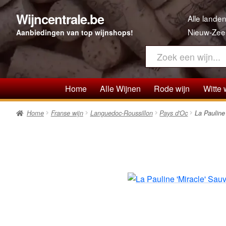
Wijncentrale.be
Ga
Ga
Alle landen
door
direct
Nieuw-Zee
Aanbiedingen van top wijnshops!
naar
naar
navigatie
de
inhoud
Home
Alle Wijnen
Rode wijn
Witte 
Home
Franse wijn
Languedoc-Roussillon
Pays d'Oc
La Pauline