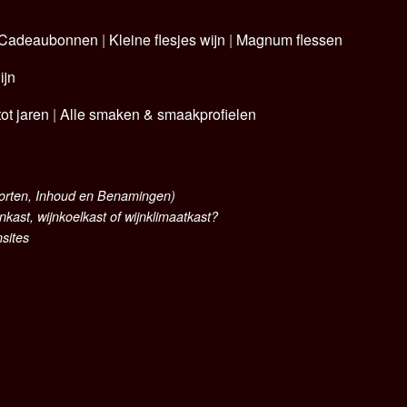
Cadeaubonnen
|
Kleine flesjes wijn
|
Magnum flessen
ijn
ot jaren
|
Alle smaken & smaakprofielen
oorten, Inhoud en Benamingen)
nkast, wijnkoelkast of wijnklimaatkast?
nsites