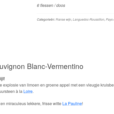
6 flessen / doos
Categorieën:
Franse wijn
,
Languedoc-Roussillon
,
Pays 
auvignon Blanc-Vermentino
jl!
 explosie van limoen en groene appel met een vleugje kruisbess
vuursteen à la
Loire
.
 Een miraculeus lekkere, frisse witte
La Pauline
!