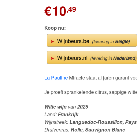
€
10
,49
Koop nu:
Wijnbeurs.be
➤
(levering in
België
)
Wijnbeurs.nl
➤
(levering in
Nederland
)
La Pauline
Miracle staat al jaren garant v
Je proeft sprankelende citrus, sappige witt
Witte wijn
van
2025
Land:
Frankrijk
Wijnstreek:
Languedoc-Roussillon, Pays
Druivenras:
Rolle, Sauvignon Blanc