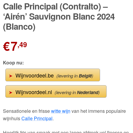
🔍
Calle Principal (Contralto) –
Wijnpakketten
‘Airén’ Sauvignon Blanc 2024
(Blanco)
Kleine flesjes
Magnums
€
7
,49
Cadeaubonnen
Koop nu:
Wijnvoordeel.be
➤
(levering in
België
)
Wijnvoordeel.nl
➤
(levering in
Nederland
)
Sensationele en frisse
witte wijn
van het immens populaire
wijnhuis
Calle Principal
.
Heerlijk fris van smaak met een lange afdronk vol finesse en