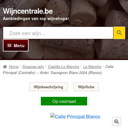
Wijncentrale.be
Ga
Ga
door
direct
Aanbiedingen van top wijnshops!
naar
naar
navigatie
de
inhoud
Menu
Home
Home
Spaanse wijn
Castilla-La Mancha
La Mancha
Calle
Alle Wijnen
Principal (Contralto) – ‘Airén’ Sauvignon Blanc 2024 (Blanco)
Rode wijn
Wijnbeschrijving
Wijnfiche
Witte wijn
Op voorraad
Rosé wijn
Bubbels
Porto