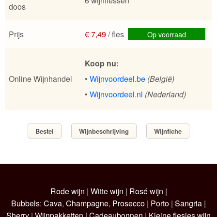
6 wijnflessen
doos
Prijs
€ 7,49
/ fles
Op voorraad
Koop nu:
Online Wijnhandel
•
Wijnvoordeel.be
(België)
•
Wijnvoordeel.nl
(Nederland)
Bestel
Wijnbeschrijving
Wijnfiche
Rode wijn
|
Witte wijn
|
Rosé wijn
|
Bubbels
:
Cava
,
Champagne
,
Prosecco
|
Porto
|
Sangria
|
Sherry
|
Wijnpakketten
|
Cadeaubonnen
|
Kleine flesjes wijn