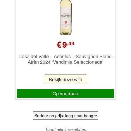
€
9
,49
Casa del Valle – Acantus – Sauvignon Blanc-
Airèn 2024 ‘Vendimia Seleccionada’
Bekijk deze wijn
Op voorraad
Gesorteerd
Toont alle 4 resultaten