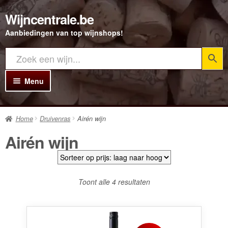
Wijncentrale.be
Ga
Ga
door
direct
Aanbiedingen van top wijnshops!
naar
naar
navigatie
de
inhoud
Menu
Home
Home
Druivenras
Airén wijn
Alle Wijnen
Airén wijn
Rode wijn
Witte wijn
Gesorteerd
Toont alle 4 resultaten
Rosé wijn
op
prijs:
Bubbels
laag
naar
Porto