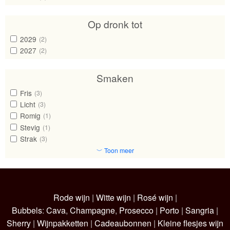
Op dronk tot
2029
(2)
2027
(2)
Smaken
Fris
(3)
Licht
(3)
Romig
(1)
Stevig
(1)
Strak
(3)
﹀ Toon meer
Rode wijn
|
Witte wijn
|
Rosé wijn
|
Bubbels
:
Cava
,
Champagne
,
Prosecco
|
Porto
|
Sangria
|
Sherry
|
Wijnpakketten
|
Cadeaubonnen
|
Kleine flesjes wijn