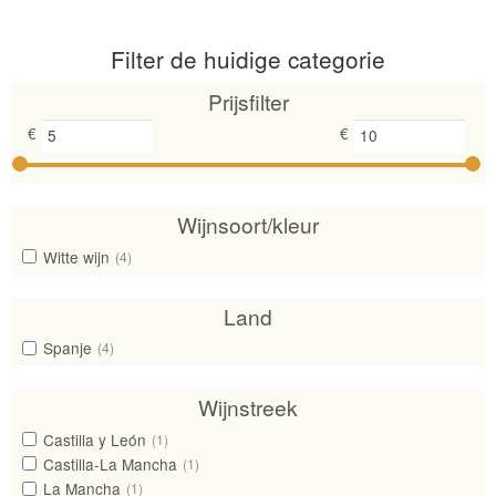
op
prijs:
Filter de huidige categorie
laag
naar
Prijsfilter
hoog
€
€
Wijnsoort/kleur
Witte wijn
(4)
Land
Spanje
(4)
Wijnstreek
Castilla y León
(1)
Castilla-La Mancha
(1)
La Mancha
(1)