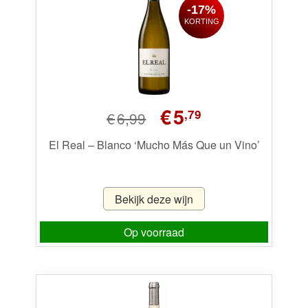
-17%
hoog
KORTING
Wijnpakketten
Kleine flesjes
Magnums
Oorspronkelijke
Huidige
€
5
Cadeaubonnen
,79
€
6,99
prijs
prijs
was:
is:
El Real – Blanco ‘Mucho Más Que un Vino’
€6,99.
€5,79.
Bekijk deze wijn
Op voorraad