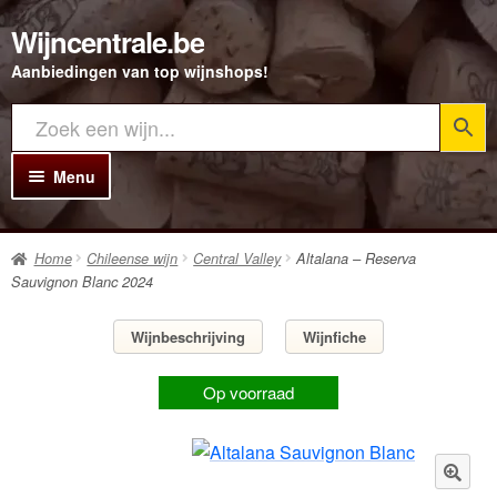
Wijncentrale.be
Ga
Ga
door
direct
Aanbiedingen van top wijnshops!
naar
naar
navigatie
de
inhoud
Menu
Home
Home
Chileense wijn
Central Valley
Altalana – Reserva
Alle Wijnen
Sauvignon Blanc 2024
Rode wijn
Wijnbeschrijving
Wijnfiche
Witte wijn
Op voorraad
Rosé wijn
Bubbels
Porto