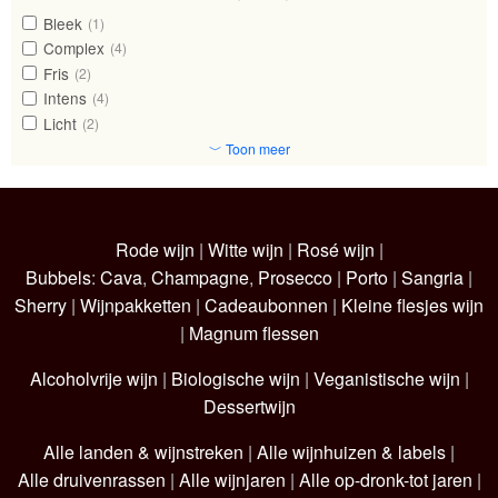
Bleek
(1)
Complex
(4)
Fris
(2)
Intens
(4)
Licht
(2)
﹀ Toon meer
Rode wijn
|
Witte wijn
|
Rosé wijn
|
Bubbels
:
Cava
,
Champagne
,
Prosecco
|
Porto
|
Sangria
|
Sherry
|
Wijnpakketten
|
Cadeaubonnen
|
Kleine flesjes wijn
|
Magnum flessen
Alcoholvrije wijn
|
Biologische wijn
|
Veganistische wijn
|
Dessertwijn
Alle landen & wijnstreken
|
Alle wijnhuizen & labels
|
Alle druivenrassen
|
Alle wijnjaren
|
Alle op-dronk-tot jaren
|