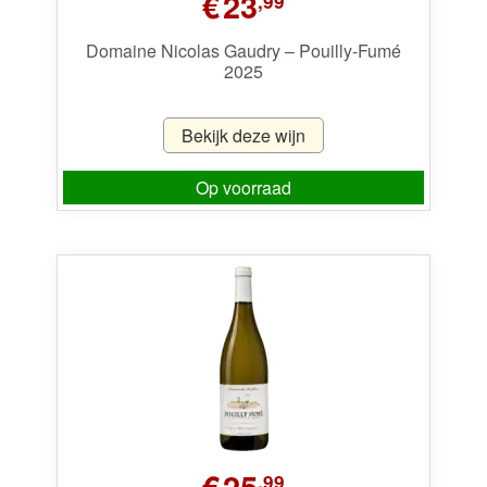
€
23
,99
Domaine Nicolas Gaudry – Pouilly-Fumé
2025
Bekijk deze wijn
Op voorraad
€
25
,99