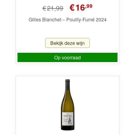
Oorspronkelijke
Huidige
€
16
,99
€
21,99
prijs
prijs
was:
is:
Gilles Blanchet – Pouilly-Fumé 2024
€21,99.
€16,99.
Bekijk deze wijn
Op voorraad