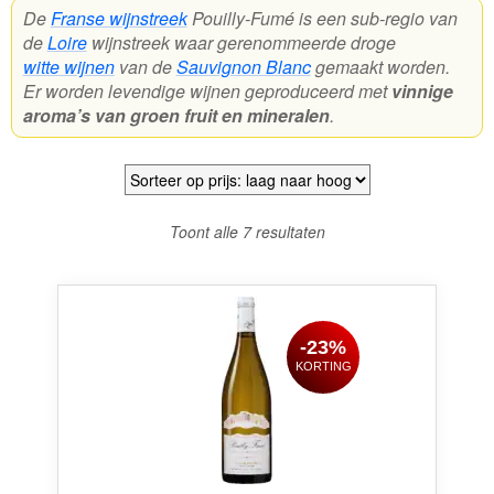
De
Franse wijnstreek
Pouilly-Fumé is een sub-regio van
de
Loire
wijnstreek waar gerenommeerde droge
Wijnpakketten
witte wijnen
van de
Sauvignon Blanc
gemaakt worden.
Kleine flesjes
Er worden levendige wijnen geproduceerd met
vinnige
aroma’s van groen fruit en mineralen
.
Magnums
Cadeaubonnen
Gesorteerd
Toont alle 7 resultaten
op
prijs:
laag
naar
-23%
hoog
KORTING