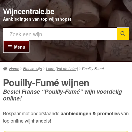
Wijncentrale.be
Ga
Ga
door
direct
Aanbiedingen van top wijnshops!
naar
naar
navigatie
de
inhoud
Menu
Home
Home
Franse wijn
Loire (Val de Loire)
Pouilly-Fumé
Alle Wijnen
Pouilly-Fumé wijnen
Rode wijn
Bestel Franse “Pouilly-Fumé” wijn voordelig
Witte wijn
online!
Rosé wijn
Bespaar met onderstaande
aanbiedingen & promoties
van
Bubbels
top online wijnhandels!
Porto