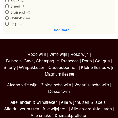
Bleek
(2)
Breed
(1)
Bruisend
(6)
Complex
(4)
Fris
(8)
﹀ Toon meer
Rode wijn
|
Witte wijn
|
Rosé wijn
|
Bubbels
:
Cava
,
Champagne
,
Prosecco
|
Porto
|
Sangria
|
Sherry
|
Wijnpakketten
|
Cadeaubonnen
|
Kleine flesjes wijn
|
Magnum flessen
Alcoholvrije wijn
|
Biologische wijn
|
Veganistische wijn
|
Dessertwijn
Alle landen & wijnstreken
|
Alle wijnhuizen & labels
|
Alle druivenrassen
|
Alle wijnjaren
|
Alle op-dronk-tot jaren
|
Alle smaken & smaakprofielen