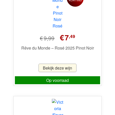
KORTING
Oorspronkelijke
Huidige
€
7
,49
€
9,99
prijs
prijs
was:
is:
Rêve du Monde – Rosé 2025 Pinot Noir
€9,99.
€7,49.
Bekijk deze wijn
Op voorraad