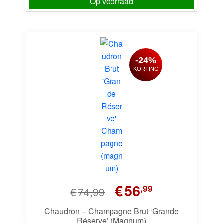
Op voorraad
-24%
KORTING
Oorspronkelijke
Huidige
€
56
,99
€
74,99
prijs
prijs
was:
is:
Chaudron – Champagne Brut ‘Grande
Réserve’ (Magnum)
€74,99.
€56,99.