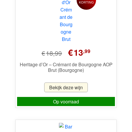
KORTING
Oorspronkelijke
Huidige
€
13
,99
€
18,99
prijs
prijs
was:
is:
Heritage d’Or – Crémant de Bourgogne AOP
Brut (Bourgogne)
€18,99.
€13,99.
Bekijk deze wijn
Op voorraad