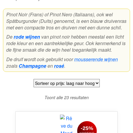
Wijnpakketten
Pinot Noir (Frans) of Pinot Nero (Italiaans), ook wel
Spätburgunder (Duits) genoemd, is een blauw druivenras
Kleine flesjes
met een compacte tros en druiven met een dunne schil.
Magnums
De
rode wijnen
van pinot noir hebben meestal een licht
rode kleur en een aantrekkelijke geur. Ook kenmerkend is
Cadeaubonnen
de fijne smaak die de wijn heel toegankelijk maakt.
De druif wordt ook gebruikt voor
mousserende wijnen
zoals
Champagne
en
rosé
.
Gesorteerd
Toont alle 23 resultaten
op
prijs:
laag
naar
-25%
hoog