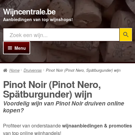
Wijncentrale.be
Ga
Ga
door
direct
Aanbiedingen van top wijnshops!
naar
naar
navigatie
de
inhoud
Menu
Home
Home
Druivenras
Pinot Noir (Pinot Nero, Spätburgunder) wijn
Alle Wijnen
Pinot Noir (Pinot Nero,
Rode wijn
Spätburgunder) wijn
Witte wijn
Voordelig wijn van Pinot Noir druiven online
kopen?
Rosé wijn
Bubbels
Profiteer van onderstaande
wijnaanbiedingen & promoties
van top online wijnhandels!
Porto