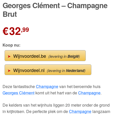
🔍
Georges Clément – Champagne
Wijnpakketten
Brut
Kleine flesjes
€
32
,99
Magnums
Cadeaubonnen
Koop nu:
Wijnvoordeel.be
➤
(levering in
België
)
Wijnvoordeel.nl
➤
(levering in
Nederland
)
Deze fantastische
Champagne
van het beroemde huis
Georges Clément
komt uit het hart van de
Champagne
.
De kelders van het wijnhuis liggen 20 meter onder de grond
in krijtrotsen. De perfecte plek om de
Champagne
langzaam