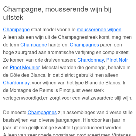
Champagne, mousserende wijn bij
uitstek
Champagne
staat model voor alle
mousserende wijnen
.
Alleen als een wijn uit de Champagnestreek komt, mag men
de term
Champagne
hanteren.
Champagnes
paren een
hoge zuurgraad aan aromatische verfijning en complexiteit.
Ze komen van drie druivenrassen:
Chardonnay
,
Pinot Noir
en
Pinot Meunier
. Meestal worden die gemengd, behalve in
de Côte des Blancs. In dat district gebruikt men alleen
Chardonnay
, voor wijnen van het type Blanc de Blancs. In
de Montagne de Reims is Pinot juist weer sterk
vertegenwoordigd,en zorgt voor een wat zwaardere stijl wijn.
De meeste
Champagnes
zijn assemblages van diverse stille
basiswijnen van diverse jaargangen. Hierdoor kan jaar in
jaar uit een gelijkmatige kwaliteit geproduceerd worden.
Alleen van zeer goede oogstjaren produceert men Vintages