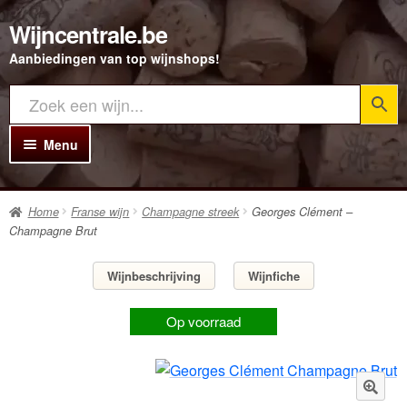
Wijncentrale.be
Ga
Ga
door
direct
Aanbiedingen van top wijnshops!
naar
naar
navigatie
de
inhoud
Menu
Home
Home
Franse wijn
Champagne streek
Georges Clément –
Alle Wijnen
Champagne Brut
Rode wijn
Wijnbeschrijving
Wijnfiche
Witte wijn
Op voorraad
Rosé wijn
Bubbels
Porto