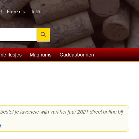
d
Frankrijk
Italië
ine flesjes
Magnums
Cadeaubonnen
stel je favoriete wijn van het jaar 2021 direct online bij
n
.