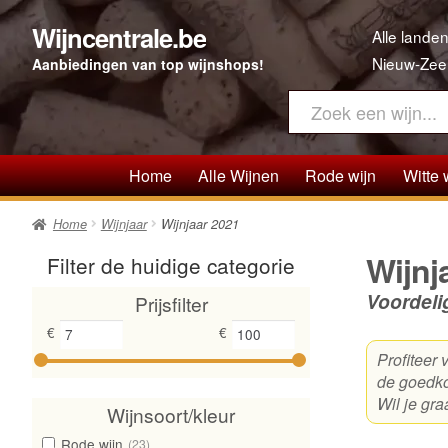
Wijncentrale.be
Ga
Ga
Alle landen
door
direct
Nieuw-Zee
Aanbiedingen van top wijnshops!
naar
naar
navigatie
de
inhoud
Home
Alle Wijnen
Rode wijn
Witte 
Home
Wijnjaar
Wijnjaar 2021
Wijnj
Filter de huidige categorie
Voordeli
Prijsfilter
€
€
Profiteer
de goedko
Wil je gr
Wijnsoort/kleur
Rode wijn
(23)