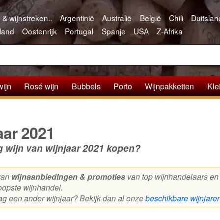
 & wijnstreken..
Argentinië
Australië
België
Chili
Duitslan
land
Oostenrijk
Portugal
Spanje
USA
Z-Afrika
wijn
Rosé wijn
Bubbels
Porto
Wijnpakketten
Kle
aar 2021
g wijn van wijnjaar 2021 kopen?
 van
wijnaanbiedingen & promoties
van top wijnhandelaars en be
opste wijnhandel.
aag een ander wijnjaar? Bekijk dan al onze
beschikbare wijnjare