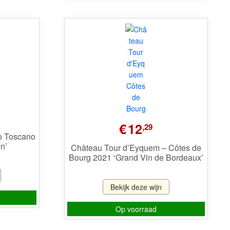
€
12
,29
o Toscano
on’
Château Tour d’Eyquem – Côtes de
Bourg 2021 ‘Grand Vin de Bordeaux’
Bekijk deze wijn
Op voorraad