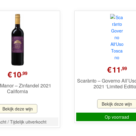
€
11
,99
€
10
,99
Scarànto – Governo All’Us
 Manor – Zinfandel 2021
2021 ‘Limited Editi
California
Bekijk deze wijn
Bekijk deze wijn
Op voorraad
ht / Tijdelijk uitverkocht