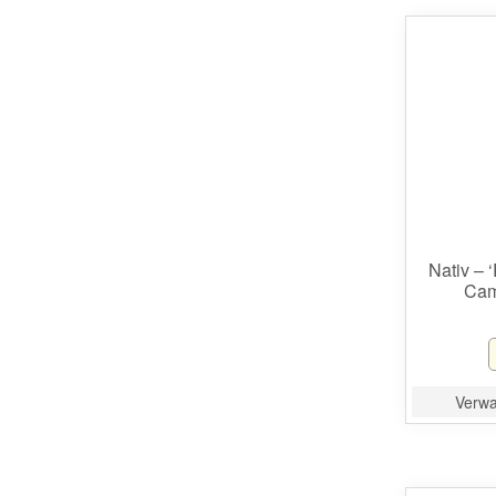
Nativ – 
Cam
Verwac