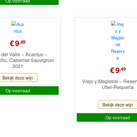
Op voorraad
€
9
,49
del Valle – Acantus –
illo, Cabernet Sauvignon
2021
€
9
,49
Bekijk deze wijn
Viejo y Magistral – Rese
Utiel-Requeña
Op voorraad
Bekijk deze wijn
Op voorraad