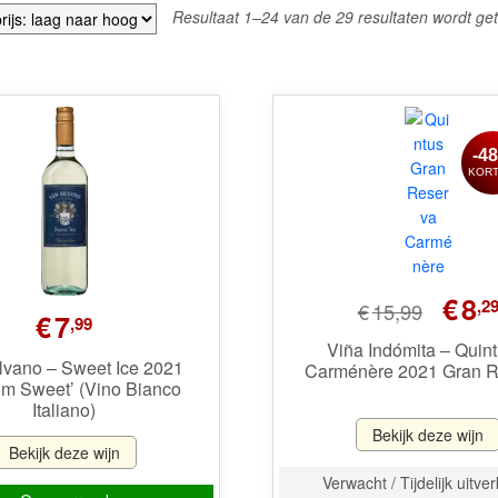
Resultaat 1–24 van de 29 resultaten wordt ge
-4
KORT
Oorspronk
€
8
,2
€
15,99
€
7
,99
prijs
was:
Viña Indómita – Quint
lvano – Sweet Ice 2021
Carménère 2021 Gran R
€15,99.
m Sweet’ (Vino Bianco
Italiano)
Bekijk deze wijn
Bekijk deze wijn
Verwacht / Tijdelijk uitve