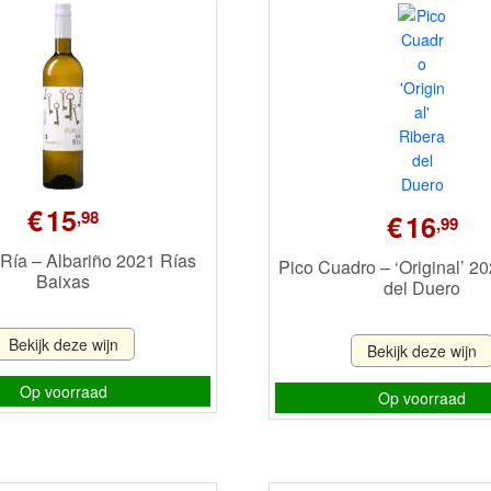
€
15
,98
€
16
,99
 Ría – Albariño 2021 Rías
Pico Cuadro – ‘Original’ 2
Baixas
del Duero
Bekijk deze wijn
Bekijk deze wijn
Op voorraad
Op voorraad