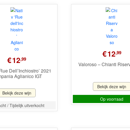
€
12
,99
€
12
,99
Valoroso – Chianti Rise
‘Rue Dell’Inchiostro’ 2021
pania Aglianico IGT
Bekijk deze wijn
Bekijk deze wijn
Op voorraad
ht / Tijdelijk uitverkocht