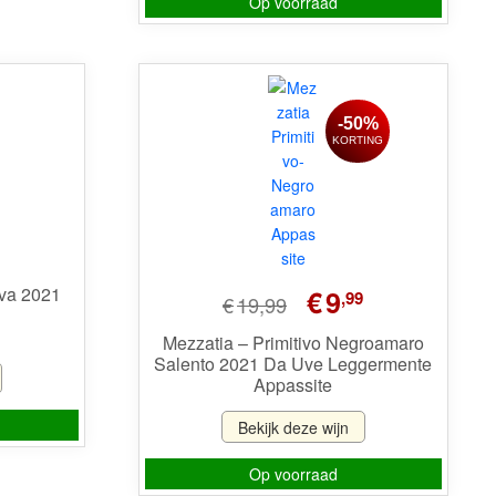
Op voorraad
-50%
KORTING
Oorspronkelijke
Huidige
rva 2021
€
9
,99
€
19,99
prijs
prijs
was:
is:
Mezzatia – Primitivo Negroamaro
Salento 2021 Da Uve Leggermente
€19,99.
€9,99.
Appassite
Bekijk deze wijn
Op voorraad