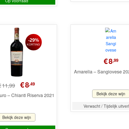
Op voorraad
-29%
KORTING
€
8
,99
Amarelia – Sangiovese 20
Oorspronkelijke
Huidige
€
8
,49
€
11,99
prijs
prijs
Bekijk deze wijn
was:
is:
uro – Chianti Riserva 2021
€11,99.
€8,49.
Verwacht / Tijdelijk uitve
Bekijk deze wijn