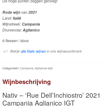
De hoge punten zeggen genoeg!
Rode wijn
van
2021
Land:
Italië
Wijnstreek:
Campania
Druivenras:
Aglianico
6 flessen / doos
Bekijk
alle Nativ wijnen
in ons wijnassortiment.
Categorieën:
Campania
,
Italiaanse wijn
Wijnbeschrijving
Nativ – ‘Rue Dell’Inchiostro’ 2021
Campania Aglianico IGT