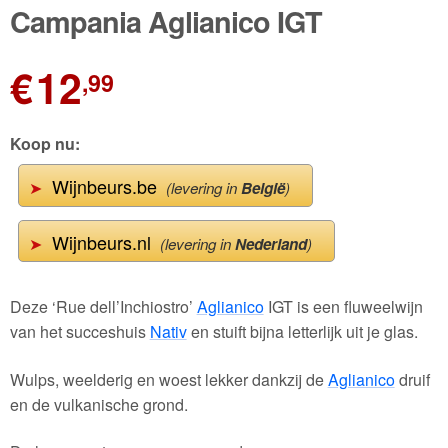
Campania Aglianico IGT
€
12
,99
Koop nu:
Wijnbeurs.be
➤
(levering in
België
)
Wijnbeurs.nl
➤
(levering in
Nederland
)
Deze ‘Rue dell’Inchiostro’
Aglianico
IGT is een fluweelwijn
van het succeshuis
Nativ
en stuift bijna letterlijk uit je glas.
Wulps, weelderig en woest lekker dankzij de
Aglianico
druif
en de vulkanische grond.