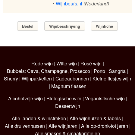
•
Wijnbeurs.nl
(Nederland)
Bestel
Wijnbeschrijving
Wijnfiche
Rode wijn
|
Witte wijn
|
Rosé wijn
|
Bubbels
:
Cava
,
Champagne
,
Prosecco
|
Porto
|
Sangria
|
Sherry
|
Wijnpakketten
|
Cadeaubonnen
|
Kleine flesjes wijn
|
Magnum flessen
Alcoholvrije wijn
|
Biologische wijn
|
Veganistische wijn
|
Dessertwijn
Alle landen & wijnstreken
|
Alle wijnhuizen & labels
|
Alle druivenrassen
|
Alle wijnjaren
|
Alle op-dronk-tot jaren
|
Alle smaken & smaakprofielen