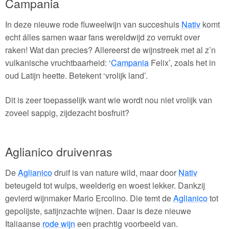
Campania
In deze nieuwe rode fluweelwijn van succeshuis
Nativ
komt
echt álles samen waar fans wereldwijd zo verrukt over
raken! Wat dan precies? Allereerst de wijnstreek met al z’n
vulkanische vruchtbaarheid: ‘
Campania
Felix’, zoals het in
oud Latijn heette. Betekent ‘vrolijk land’.
Dit is zeer toepasselijk want wie wordt nou niet vrolijk van
zoveel sappig, zijdezacht bosfruit?
Aglianico druivenras
De
Aglianico
druif is van nature wild, maar door
Nativ
beteugeld tot wulps, weelderig en woest lekker. Dankzij
gevierd wijnmaker Mario Ercolino. Die temt de
Aglianico
tot
gepolijste, satijnzachte wijnen. Daar is deze nieuwe
Italiaanse
rode wijn
een prachtig voorbeeld van.