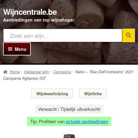
Wijncentrale.be
Ga
Ga
door
direct
Aanbiedingen van top wijnshops!
naar
naar
navigatie
de
inhoud
Menu
Home
Home
Italiaanse wijn
Campania
Nativ – ‘Rue Dell’Inchiostro’ 2021
Alle Wijnen
Campania Aglianico IGT
Rode wijn
Wijnbeschrijving
Wijnfiche
Witte wijn
Verwacht / Tijdelijk uitverkocht!
Rosé wijn
Tip: Profiteer van
actuele aanbiedingen
Bubbels
Porto