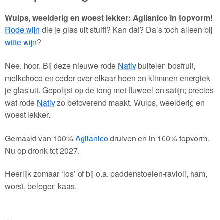
Wulps, weelderig en woest lekker: Aglianico in topvorm!
Rode wijn
die je glas uit stuift? Kan dat? Da’s toch alleen bij
witte wijn
?
Nee, hoor. Bij deze nieuwe rode
Nativ
buitelen bosfruit,
melkchoco en ceder over elkaar heen en klimmen energiek
je glas uit. Gepolijst op de tong met fluweel en satijn; precies
wat rode
Nativ
zo betoverend maakt. Wulps, weelderig en
woest lekker.
Gemaakt van 100%
Aglianico
druiven en in 100% topvorm.
Nu op dronk tot 2027.
Heerlijk zomaar ‘los’ of bij o.a. paddenstoelen-ravioli, ham,
worst, belegen kaas.