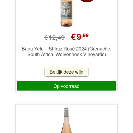
Oorspronkelijke
Huidige
€
9
,99
€
12,49
prijs
prijs
was:
is:
Baba Yetu – Shiraz Rosé 2024 (Grenache,
South Africa, Wolvenhoek Vineyards)
€12,49.
€9,99.
Bekijk deze wijn
Op voorraad