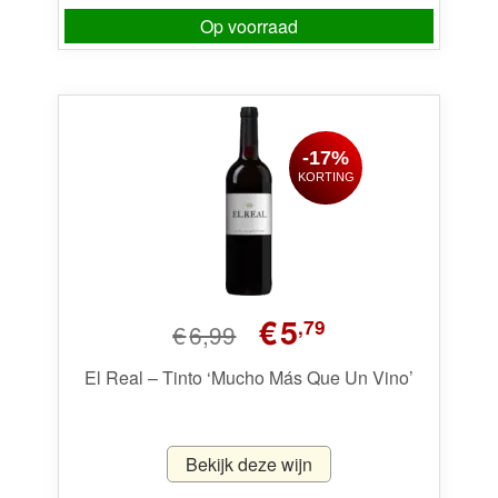
Op voorraad
-17%
KORTING
Oorspronkelijke
Huidige
€
5
,79
€
6,99
prijs
prijs
was:
is:
El Real – Tinto ‘Mucho Más Que Un Vino’
€6,99.
€5,79.
Bekijk deze wijn