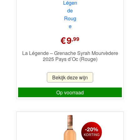
€
9
,99
La Légende – Grenache Syrah Mourvèdere
2025 Pays d’Oc (Rouge)
Bekijk deze wijn
Op voorraad
-20%
KORTING