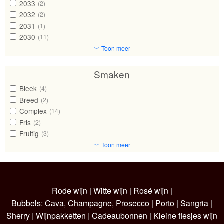
2033
(2)
2032
(2)
2031
(1)
2030
(11)
﹀ Toon meer
Smaken
Bleek
(4)
Breed
(2)
Complex
(14)
Fris
(2)
Fruitig
(3)
﹀ Toon meer
Rode wijn
|
Witte wijn
|
Rosé wijn
|
Bubbels
:
Cava
,
Champagne
,
Prosecco
|
Porto
|
Sangria
|
Sherry
|
Wijnpakketten
|
Cadeaubonnen
|
Kleine flesjes wijn