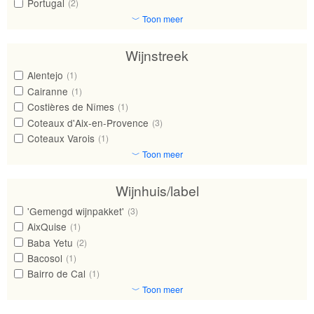
Portugal
(2)
﹀ Toon meer
Wijnstreek
Alentejo
(1)
Cairanne
(1)
Costières de Nîmes
(1)
Coteaux d'Aix-en-Provence
(3)
Coteaux Varois
(1)
﹀ Toon meer
Wijnhuis/label
'Gemengd wijnpakket'
(3)
AixQuise
(1)
Baba Yetu
(2)
Bacosol
(1)
Bairro de Cal
(1)
﹀ Toon meer