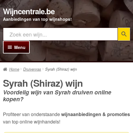
Wijncentrale.be
Ga
Ga
door
direct
Aanbiedingen van top wijnshops!
naar
naar
navigatie
de
inhoud
Menu
Home
Home
Druivenras
Syrah (Shiraz) wijn
Alle Wijnen
Syrah (Shiraz) wijn
Rode wijn
Voordelig wijn van Syrah druiven online
Witte wijn
kopen?
Rosé wijn
Profiteer van onderstaande
wijnaanbiedingen & promoties
Bubbels
van top online wijnhandels!
Porto