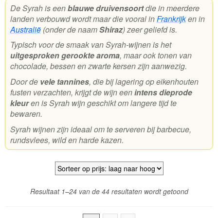
De Syrah is een
blauwe druivensoort
die in meerdere
landen verbouwd wordt maar die vooral in
Frankrijk
en in
Wijnpakketten
Australië
(onder de naam
Shiraz
) zeer geliefd is.
Kleine flesjes
Typisch voor de smaak van Syrah-wijnen is het
uitgesproken gerookte aroma
, maar ook tonen van
Magnums
chocolade, bessen en zwarte kersen zijn aanwezig.
Cadeaubonnen
Door de
vele tannines
, die bij lagering op eikenhouten
fusten verzachten, krijgt de wijn een
intens dieprode
kleur
en is Syrah wijn geschikt om langere tijd te
bewaren.
Syrah wijnen zijn ideaal om te serveren bij barbecue,
rundsvlees, wild en harde kazen.
Gesortee
Resultaat 1–24 van de 44 resultaten wordt getoond
op
prijs: