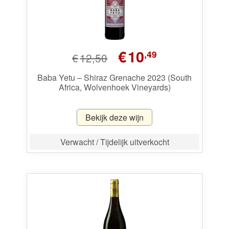
Oorspronkelijke
Huidige
€
10
,49
€
12,50
prijs
prijs
was:
is:
Baba Yetu – Shiraz Grenache 2023 (South
Africa, Wolvenhoek Vineyards)
€12,50.
€10,49.
Bekijk deze wijn
Verwacht / Tijdelijk uitverkocht