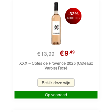
-32%
KORTING
Oorspronkelijke
Huidige
€
9
,49
€
13,99
prijs
prijs
was:
is:
XXX – Côtes de Provence 2025 (Coteaux
Varois) Rosé
€13,99.
€9,49.
Bekijk deze wijn
Op voorraad