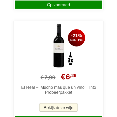
Op voorraad
-21%
KORTING
Oorspronkelijke
Huidige
€
6
,29
€
7,99
prijs
prijs
was:
is:
El Real – ‘Mucho más que un vino’ Tinto
Probeerpakket
€7,99.
€6,29.
Bekijk deze wijn