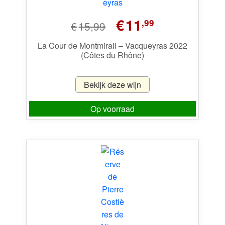
Oorspronkelijke
Huidige
€
11
,99
€
15,99
prijs
prijs
was:
is:
La Cour de Montmirail – Vacqueyras 2022
(Côtes du Rhône)
€15,99.
€11,99.
Bekijk deze wijn
Op voorraad