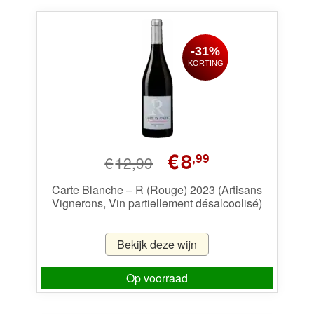
-31%
KORTING
Oorspronkelijke
Huidige
€
8
,99
€
12,99
prijs
prijs
was:
is:
Carte Blanche – R (Rouge) 2023 (Artisans
Vignerons, Vin partiellement désalcoolisé)
€12,99.
€8,99.
Bekijk deze wijn
Op voorraad