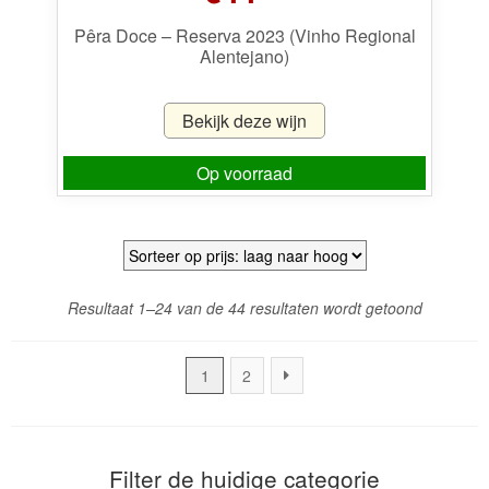
Pêra Doce – Reserva 2023 (Vinho Regional
Alentejano)
Bekijk deze wijn
Op voorraad
Gesortee
Resultaat 1–24 van de 44 resultaten wordt getoond
op
prijs:
1
2
laag
naar
hoog
Filter de huidige categorie