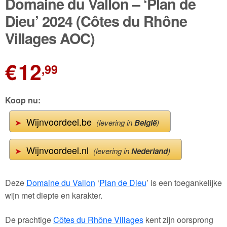
Domaine du Vallon – ‘Plan de
Dieu’ 2024 (Côtes du Rhône
Villages AOC)
€
12
,99
Koop nu:
Wijnvoordeel.be
➤
(levering in
België
)
Wijnvoordeel.nl
➤
(levering in
Nederland
)
Deze
Domaine du Vallon
‘
Plan de Dieu
’ is een toegankelijke
wijn met diepte en karakter.
De prachtige
Côtes du Rhône Villages
kent zijn oorsprong