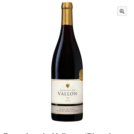
Wijnpakketten
🔍
Kleine flesjes
Magnums
Cadeaubonnen