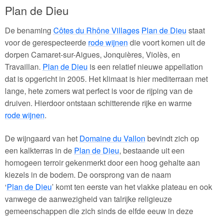
Plan de Dieu
De benaming
Côtes du Rhône Villages
Plan de Dieu
staat
voor de gerespecteerde
rode wijnen
die voort komen uit de
dorpen Camaret-sur-Aigues, Jonquières, Violès, en
Travaillan.
Plan de Dieu
is een relatief nieuwe appellation
dat is opgericht in 2005. Het klimaat is hier mediterraan met
lange, hete zomers wat perfect is voor de rijping van de
druiven. Hierdoor ontstaan schitterende rijke en warme
rode wijnen
.
De wijngaard van het
Domaine du Vallon
bevindt zich op
een kalkterras in de
Plan de Dieu
, bestaande uit een
homogeen terroir gekenmerkt door een hoog gehalte aan
kiezels in de bodem. De oorsprong van de naam
‘
Plan de Dieu
’ komt ten eerste van het vlakke plateau en ook
vanwege de aanwezigheid van talrijke religieuze
gemeenschappen die zich sinds de elfde eeuw in deze