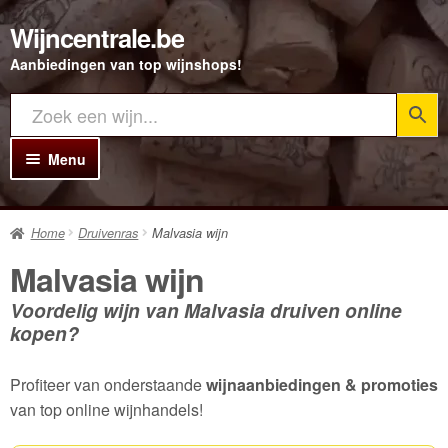
Wijncentrale.be
Ga
Ga
door
direct
Aanbiedingen van top wijnshops!
naar
naar
navigatie
de
inhoud
Menu
Home
Home
Druivenras
Malvasia wijn
Alle Wijnen
Malvasia wijn
Rode wijn
Voordelig wijn van Malvasia druiven online
Witte wijn
kopen?
Rosé wijn
Profiteer van onderstaande
wijnaanbiedingen & promoties
Bubbels
van top online wijnhandels!
Porto