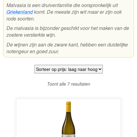
Malvasia is een druivenfamilie die oorspronkelijk uit
Griekenland
komt. De meeste zijn wit maar er zijn ook
Wijnpakketten
rode soorten.
Kleine flesjes
De malvasia is bijzonder geschikt voor het maken van de
zoetere versterkte wijn.
Magnums
De wijnen zijn aan de zware kant, hebben een duidelijke
Cadeaubonnen
notengeur en goed zuur.
Gesorteerd
Toont alle 7 resultaten
op
prijs:
laag
naar
hoog