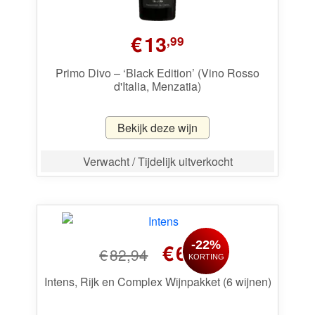
€
13
,99
Primo Divo – ‘Black Edition’ (Vino Rosso
d'Italia, Menzatia)
Bekijk deze wijn
Verwacht / Tijdelijk uitverkocht
Oorspronkelijke
Huidige
-22%
€
64
,99
€
82,94
KORTING
prijs
prijs
was:
is:
Intens, Rijk en Complex Wijnpakket (6 wijnen)
€82,94.
€64,99.