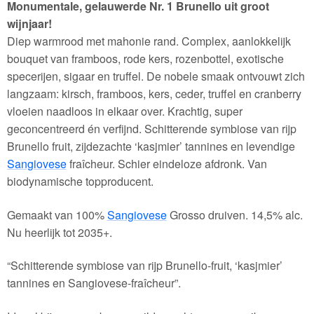
Monumentale, gelauwerde Nr. 1 Brunello uit groot
wijnjaar!
Diep warmrood met mahonie rand. Complex, aanlokkelijk
bouquet van framboos, rode kers, rozenbottel, exotische
specerijen, sigaar en truffel. De nobele smaak ontvouwt zich
langzaam: kirsch, framboos, kers, ceder, truffel en cranberry
vloeien naadloos in elkaar over. Krachtig, super
geconcentreerd én verfijnd. Schitterende symbiose van rijp
Brunello fruit, zijdezachte ‘kasjmier’ tannines en levendige
Sangiovese
fraîcheur. Schier eindeloze afdronk. Van
biodynamische topproducent.
Gemaakt van 100%
Sangiovese
Grosso druiven. 14,5% alc.
Nu heerlijk tot 2035+.
“Schitterende symbiose van rijp Brunello-fruit, ‘kasjmier’
tannines en Sangiovese-fraîcheur”.