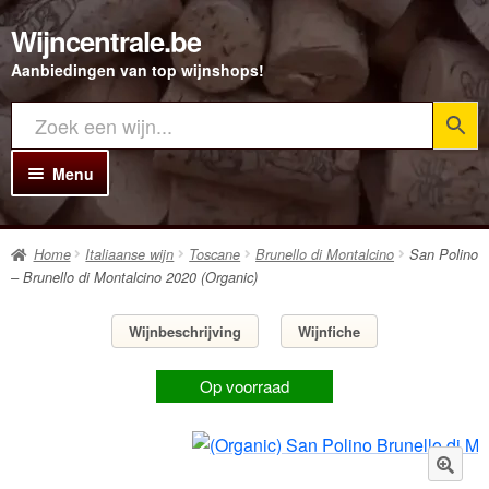
Wijncentrale.be
Ga
Ga
door
direct
Aanbiedingen van top wijnshops!
naar
naar
navigatie
de
inhoud
Menu
Home
Home
Italiaanse wijn
Toscane
Brunello di Montalcino
San Polino
Alle Wijnen
– Brunello di Montalcino 2020 (Organic)
Rode wijn
Wijnbeschrijving
Wijnfiche
Witte wijn
Op voorraad
Rosé wijn
Bubbels
Porto