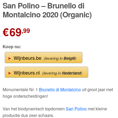
🔍
San Polino – Brunello di
Wijnpakketten
Montalcino 2020 (Organic)
Kleine flesjes
€
69
,99
Magnums
Cadeaubonnen
Koop nu:
Wijnbeurs.be
➤
(levering in
België
)
Wijnbeurs.nl
➤
(levering in
Nederland
)
Monumentale Nr. 1
Brunello di Montalcino
uit groot jaar met
hoge onderscheidingen!
Van het biodynamisch topdomein
San Polino
met kleine
productie dus zeer schaars.