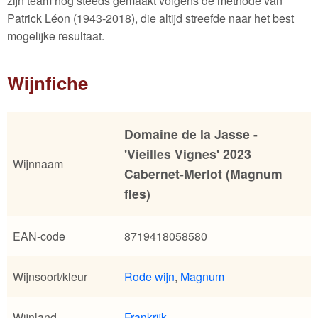
zijn team nog steeds gemaakt volgens de methode van
Patrick Léon (1943-2018), die altijd streefde naar het best
mogelijke resultaat.
Wijnfiche
Domaine de la Jasse -
'Vieilles Vignes' 2023
Wijnnaam
Cabernet-Merlot (Magnum
fles)
EAN-code
8719418058580
Wijnsoort/kleur
Rode wijn
,
Magnum
Wijnland
Frankrijk