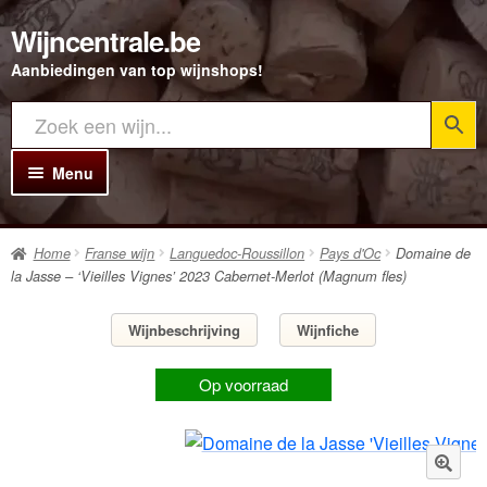
Wijncentrale.be
Ga
Ga
door
direct
Aanbiedingen van top wijnshops!
naar
naar
navigatie
de
inhoud
Menu
Home
Home
Franse wijn
Languedoc-Roussillon
Pays d'Oc
Domaine de
Alle Wijnen
la Jasse – ‘Vieilles Vignes’ 2023 Cabernet-Merlot (Magnum fles)
Rode wijn
Wijnbeschrijving
Wijnfiche
Witte wijn
Op voorraad
Rosé wijn
Bubbels
Porto