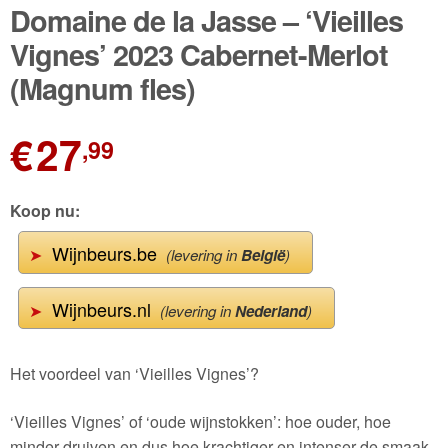
🔍
Domaine de la Jasse – ‘Vieilles
Wijnpakketten
Vignes’ 2023 Cabernet-Merlot
(Magnum fles)
Kleine flesjes
Magnums
€
27
,99
Cadeaubonnen
Koop nu:
Wijnbeurs.be
➤
(levering in
België
)
Wijnbeurs.nl
➤
(levering in
Nederland
)
Het voordeel van ‘Vieilles Vignes’?
‘Vieilles Vignes’ of ‘oude wijnstokken’: hoe ouder, hoe
minder druiven en dus hoe krachtiger en intenser de smaak.