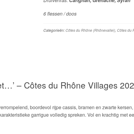
Druivenras:
Carignan, Grenache, Syrah
6 flessen / doos
Categorieën:
Côtes du Rhône (Rhônevallei)
,
Côtes du 
t…’ – Côtes du Rhône Villages 2024 
verrompelend, boordevol rijpe cassis, bramen en zwarte kersen, 
 karakteristieke garrigue volledig spreken. Vol en krachtig met e