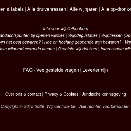
zen & labels
|
Alle druivenrassen
|
Alle wijnjaren
|
Alle op-dronk-t
Info voor wijnliefhebbers
andachtspunten bij openen wijnfles
|
Wijndegustaties
|
Wijnflessen (S
ijn het best bewaren?
|
Hoe en hoelang geopende wijn bewaren?
|
Wij
tste wijnproducerende landen
|
Grootste wijndrinkers
|
Interessante wij
FAQ - Veelgestelde vragen
|
Levertermijn
Over ons & contact
|
Privacy & Cookies
|
Juridische kennisgeving
Copyright © 2015-2026 Wijncentrale.be - Alle rechten voorbehouden.