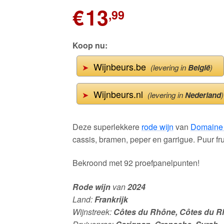
€
13
,99
Koop nu:
Wijnbeurs.be
➤
(levering in
België
)
Wijnbeurs.nl
➤
(levering in
Nederland
)
Deze superlekkere
rode wijn
van
Domaine 
cassis, bramen, peper en garrigue. Puur frui
Bekroond met 92 proefpanelpunten!
Rode wijn
van
2024
Land:
Frankrijk
Wijnstreek:
Côtes du Rhône, Côtes du R