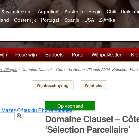
 & wijnstreken..
Argentinië
Australië
België
Chili
Duitslan
land
Oostenrijk
Portugal
Spanje
USA
Z-Afrika
wijn
Rosé wijn
Bubbels
Porto
Wijnpakketten
Kle
e Villages
Domaine Clausel – Côtes du Rhône Villages 2024 ‘Sélection Parcel
Wijnbeschrijving
Wijnfiche
Op voorraad
Domaine Clausel – Côte
🔍
‘Sélection Parcellaire’