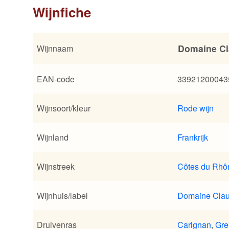
Wijnfiche
Domaine Cla
Wijnnaam
EAN-code
33921200043
Wijnsoort/kleur
Rode wijn
Wijnland
Frankrijk
Wijnstreek
Côtes du Rhô
Wijnhuis/label
Domaine Clau
Druivenras
Carignan
,
Gre