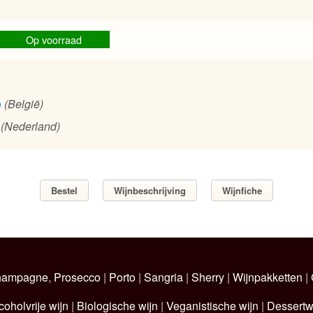
Op voorraad
e
(België)
(Nederland)
Bestel
Wijnbeschrijving
Wijnfiche
hampagne
,
Prosecco
|
Porto
|
Sangria
|
Sherry
|
Wijnpakketten
|
coholvrije wijn
|
Biologische wijn
|
Veganistische wijn
|
Dessertw