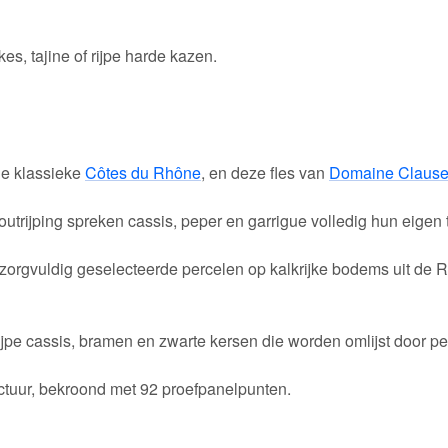
kes, tajine of rijpe harde kazen.
de klassieke
Côtes du Rhône
, en deze fles van
Domaine Clause
 houtrijping spreken cassis, peper en garrigue volledig hun eigen 
orgvuldig geselecteerde percelen op kalkrijke bodems uit de Rhô
 rijpe cassis, bramen en zwarte kersen die worden omlijst door p
uctuur, bekroond met 92 proefpanelpunten.