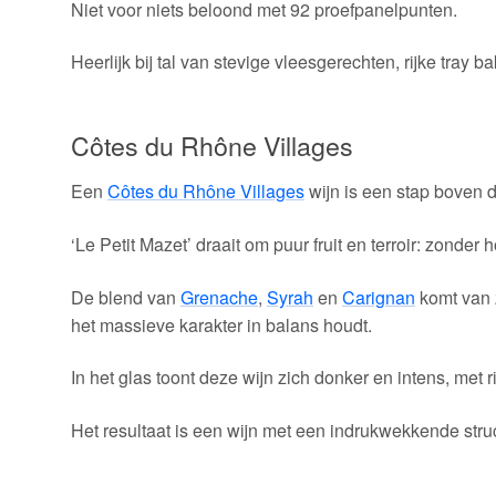
Niet voor niets beloond met 92 proefpanelpunten.
Heerlijk bij tal van stevige vleesgerechten, rijke tray ba
Côtes du Rhône Villages
Een
Côtes du Rhône Villages
wijn is een stap boven 
‘Le Petit Mazet’ draait om puur fruit en terroir: zonder
De blend van
Grenache
,
Syrah
en
Carignan
komt van z
het massieve karakter in balans houdt.
In het glas toont deze wijn zich donker en intens, met
Het resultaat is een wijn met een indrukwekkende str