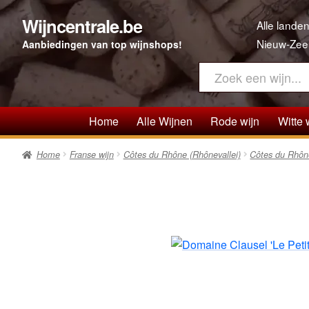
Wijncentrale.be
Ga
Ga
Alle landen
door
direct
Nieuw-Zee
Aanbiedingen van top wijnshops!
naar
naar
navigatie
de
inhoud
Home
Alle Wijnen
Rode wijn
Witte 
Home
Franse wijn
Côtes du Rhône (Rhônevallei)
Côtes du Rhôn