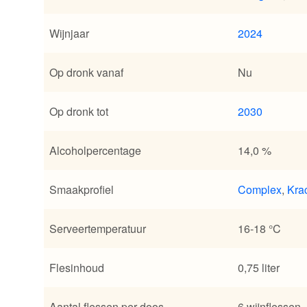
Wijnjaar
2024
Op dronk vanaf
Nu
Op dronk tot
2030
Alcoholpercentage
14,0 %
Smaakprofiel
Complex
,
Kra
Serveertemperatuur
16-18 °C
Flesinhoud
0,75 liter
Aantal flessen per doos
6 wijnflessen