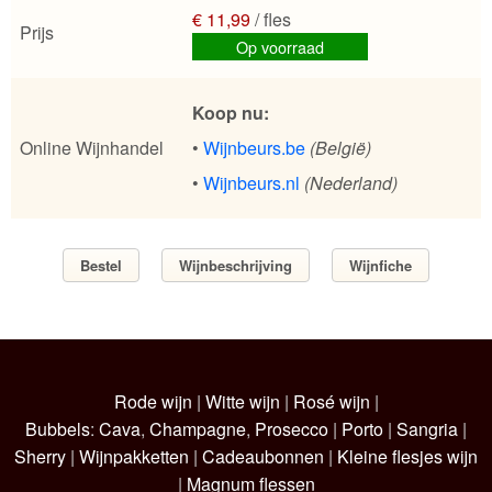
€ 11,99
/ fles
Prijs
Op voorraad
Koop nu:
Online Wijnhandel
•
Wijnbeurs.be
(België)
•
Wijnbeurs.nl
(Nederland)
Bestel
Wijnbeschrijving
Wijnfiche
Rode wijn
|
Witte wijn
|
Rosé wijn
|
Bubbels
:
Cava
,
Champagne
,
Prosecco
|
Porto
|
Sangria
|
Sherry
|
Wijnpakketten
|
Cadeaubonnen
|
Kleine flesjes wijn
|
Magnum flessen