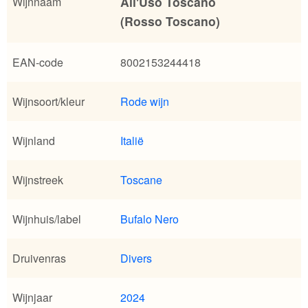
All'Uso Toscano
Wijnnaam
(Rosso Toscano)
EAN-code
8002153244418
Wijnsoort/kleur
Rode wijn
Wijnland
Italië
Wijnstreek
Toscane
Wijnhuis/label
Bufalo Nero
Druivenras
Divers
Wijnjaar
2024