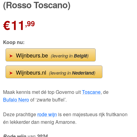
(Rosso Toscano)
€
11
,99
Koop nu:
Wijnbeurs.be
➤
(levering in
België
)
Wijnbeurs.nl
➤
(levering in
Nederland
)
Maak kennis met dé top Governo uit
Toscane
, de
Bufalo Nero
of ‘zwarte buffel’.
Deze prachtige
rode wijn
is een majestueus rijk fruitkanon
én lekkerder dan menig Amarone.
Rode wijn
van
2024