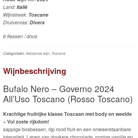
Land:
Italië
Wijnstreek:
Toscane
Druivenras:
Divers
6 flessen / doos
Categorieën:
Italiaanse wijn
,
Toscane
Wijnbeschrijving
Bufalo Nero – Governo 2024
All’Uso Toscano (Rosso Toscano)
Krachtige fruitrijke klasse Toscaan met body en weelde
– Vol zoete rijkdom!
sappige bosbessen, rijp rood fruit en een onweerstaanbare
intensiteit. Lagen van donkere chocolade, romige vanille en