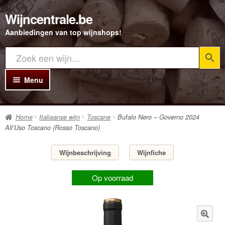
Wijncentrale.be
Ga
Ga
door
direct
Aanbiedingen van top wijnshops!
naar
naar
navigatie
de
inhoud
Menu
Home
Home
Italiaanse wijn
Toscane
Bufalo Nero – Governo 2024
Alle Wijnen
All’Uso Toscano (Rosso Toscano)
Rode wijn
Wijnbeschrijving
Wijnfiche
Witte wijn
Op voorraad
Rosé wijn
Bubbels
Porto