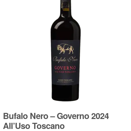
🔍
Wijnpakketten
Kleine flesjes
Magnums
Cadeaubonnen
Bufalo Nero – Governo 2024
All’Uso Toscano