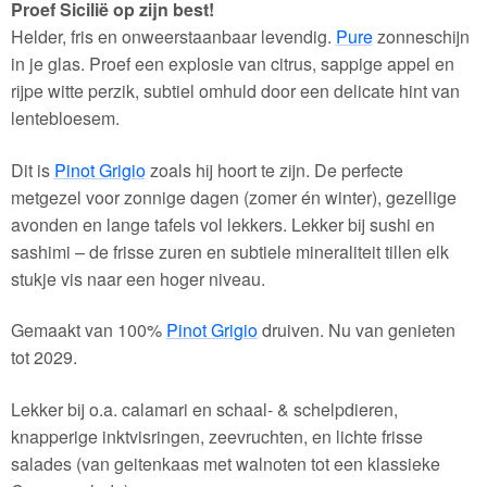
Proef Sicilië op zijn best!
Helder, fris en onweerstaanbaar levendig.
Pure
zonneschijn
in je glas. Proef een explosie van citrus, sappige appel en
rijpe witte perzik, subtiel omhuld door een delicate hint van
lentebloesem.
Dit is
Pinot Grigio
zoals hij hoort te zijn. De perfecte
metgezel voor zonnige dagen (zomer én winter), gezellige
avonden en lange tafels vol lekkers. Lekker bij sushi en
sashimi – de frisse zuren en subtiele mineraliteit tillen elk
stukje vis naar een hoger niveau.
Gemaakt van 100%
Pinot Grigio
druiven. Nu van genieten
tot 2029.
Lekker bij o.a. calamari en schaal- & schelpdieren,
knapperige inktvisringen, zeevruchten, en lichte frisse
salades (van geitenkaas met walnoten tot een klassieke