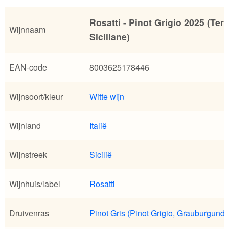
Rosatti - Pinot Grigio 2025 (Terr
Wijnnaam
Siciliane)
EAN-code
8003625178446
Wijnsoort/kleur
Witte wijn
Wijnland
Italië
Wijnstreek
Sicilië
Wijnhuis/label
Rosatti
Druivenras
Pinot Gris (Pinot Grigio, Grauburgunde