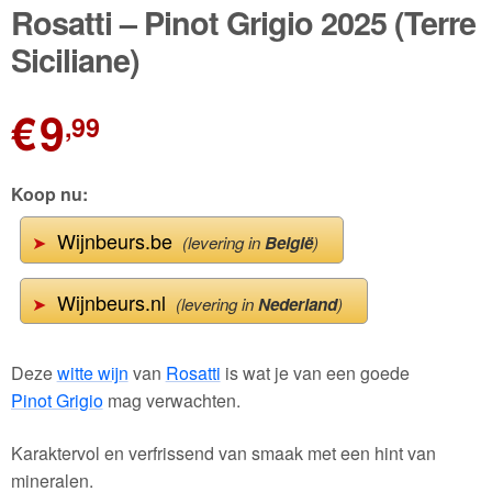
🔍
Rosatti – Pinot Grigio 2025 (Terre
Wijnpakketten
Siciliane)
Kleine flesjes
€
9
,99
Magnums
Cadeaubonnen
Koop nu:
Wijnbeurs.be
➤
(levering in
België
)
Wijnbeurs.nl
➤
(levering in
Nederland
)
Deze
witte wijn
van
Rosatti
is wat je van een goede
Pinot Grigio
mag verwachten.
Karaktervol en verfrissend van smaak met een hint van
mineralen.