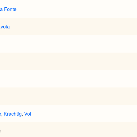
la Fonte
Avola
x
,
Krachtig
,
Vol
C