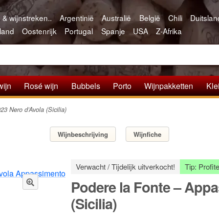
 & wijnstreken..
Argentinië
Australië
België
Chili
Duitslan
land
Oostenrijk
Portugal
Spanje
USA
Z-Afrika
wijn
Rosé wijn
Bubbels
Porto
Wijnpakketten
Kle
3 Nero d’Avola (Sicilia)
Wijnbeschrijving
Wijnfiche
Verwacht / Tijdelijk uitverkocht!
Tip: Profi
Podere la Fonte – Appa
🔍
(Sicilia)