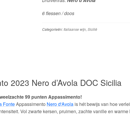
Druivenras:
Nero d'Avola
6 flessen / doos
Categorieën:
Italiaanse wijn
,
Sicilië
to 2023 Nero d’Avola DOC Sicilia
fluweelzachte 99 punten Appassimento!
a Fonte
Appassimento
Nero d'Avola
is hét bewijs van hoe verlei
intensiteit. Vol zwarte kersen, pruimen, zachte vanille en war