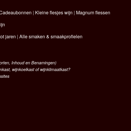
Cadeaubonnen
|
Kleine flesjes wijn
|
Magnum flessen
ijn
ot jaren
|
Alle smaken & smaakprofielen
oorten, Inhoud en Benamingen)
nkast, wijnkoelkast of wijnklimaatkast?
nsites