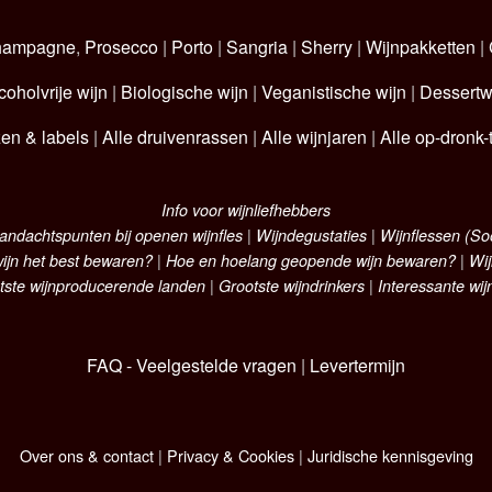
hampagne
,
Prosecco
|
Porto
|
Sangria
|
Sherry
|
Wijnpakketten
|
coholvrije wijn
|
Biologische wijn
|
Veganistische wijn
|
Dessertw
zen & labels
|
Alle druivenrassen
|
Alle wijnjaren
|
Alle op-dronk-t
Info voor wijnliefhebbers
andachtspunten bij openen wijnfles
|
Wijndegustaties
|
Wijnflessen (S
ijn het best bewaren?
|
Hoe en hoelang geopende wijn bewaren?
|
Wij
tste wijnproducerende landen
|
Grootste wijndrinkers
|
Interessante wij
FAQ - Veelgestelde vragen
|
Levertermijn
Over ons & contact
|
Privacy & Cookies
|
Juridische kennisgeving