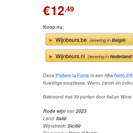
€
12
,49
Koop nu:
Wijnbeurs.be
➤
(levering in
België
)
Wijnbeurs.nl
➤
(levering in
Nederland
)
Deze
Podere la Fonte
is een rijke
Nero d'A
fluwelige souplesse. Warm, zwoel en indr
Bekroond met 99 punten door Italian Wine
Rode wijn
van
2023
Land:
Italië
Wijnstreek:
Sicilië