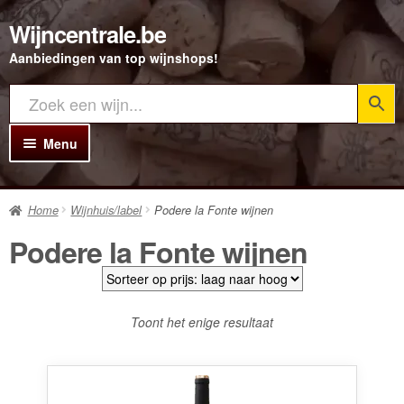
Wijncentrale.be
Ga
Ga
door
direct
Aanbiedingen van top wijnshops!
naar
naar
navigatie
de
inhoud
Menu
Home
Home
Wijnhuis/label
Podere la Fonte wijnen
Alle Wijnen
Podere la Fonte wijnen
Rode wijn
Witte wijn
Toont het enige resultaat
Rosé wijn
Bubbels
Porto