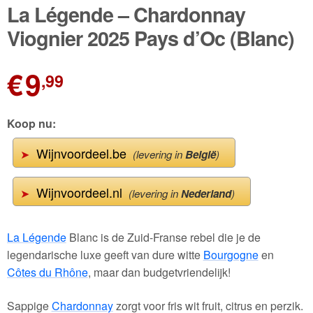
🔍
La Légende – Chardonnay
Wijnpakketten
Viognier 2025 Pays d’Oc (Blanc)
Kleine flesjes
€
9
,99
Magnums
Cadeaubonnen
Koop nu:
Wijnvoordeel.be
➤
(levering in
België
)
Wijnvoordeel.nl
➤
(levering in
Nederland
)
La Légende
Blanc is de Zuid-Franse rebel die je de
legendarische luxe geeft van dure witte
Bourgogne
en
Côtes du Rhône
, maar dan budgetvriendelijk!
Sappige
Chardonnay
zorgt voor fris wit fruit, citrus en perzik.