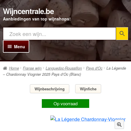
Wijncentrale.be
Ga
Ga
door
direct
Aanbiedingen van top wijnshops!
naar
naar
navigatie
de
inhoud
Menu
Home
Home
Franse wijn
Languedoc-Roussillon
Pays d'Oc
La Légende
Alle Wijnen
– Chardonnay Viognier 2025 Pays d’Oc (Blanc)
Rode wijn
Wijnbeschrijving
Wijnfiche
Witte wijn
Op voorraad
Rosé wijn
Bubbels
Porto