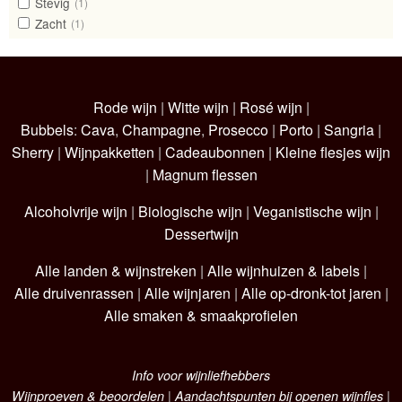
Stevig
(1)
Zacht
(1)
Rode wijn
|
Witte wijn
|
Rosé wijn
|
Bubbels
:
Cava
,
Champagne
,
Prosecco
|
Porto
|
Sangria
|
Sherry
|
Wijnpakketten
|
Cadeaubonnen
|
Kleine flesjes wijn
|
Magnum flessen
Alcoholvrije wijn
|
Biologische wijn
|
Veganistische wijn
|
Dessertwijn
Alle landen & wijnstreken
|
Alle wijnhuizen & labels
|
Alle druivenrassen
|
Alle wijnjaren
|
Alle op-dronk-tot jaren
|
Alle smaken & smaakprofielen
Info voor wijnliefhebbers
Wijnproeven & beoordelen
|
Aandachtspunten bij openen wijnfles
|