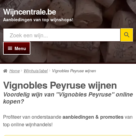
Wijncentrale.be
Ga
Ga
door
direct
Aanbiedingen van top wijnshops!
naar
naar
navigatie
de
inhoud
Menu
Home
Home
Wijnhuis/label
Vignobles Peyruse wijnen
Alle Wijnen
Vignobles Peyruse wijnen
Rode wijn
Voordelig wijn van "Vignobles Peyruse" online
Witte wijn
kopen?
Rosé wijn
Profiteer van onderstaande
aanbiedingen & promoties
van
Bubbels
top online wijnhandels!
Porto