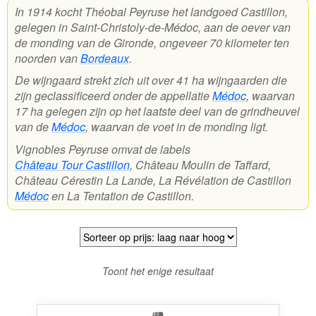
In 1914 kocht Théobal Peyruse het landgoed Castillon,
gelegen in Saint-Christoly-de-Médoc, aan de oever van
Wijnpakketten
de monding van de Gironde, ongeveer 70 kilometer ten
Kleine flesjes
noorden van
Bordeaux
.
De wijngaard strekt zich uit over 41 ha wijngaarden die
Magnums
zijn geclassificeerd onder de appellatie
Médoc
, waarvan
17 ha gelegen zijn op het laatste deel van de grindheuvel
Cadeaubonnen
van de
Médoc
, waarvan de voet in de monding ligt.
Vignobles Peyruse omvat de labels
Château Tour Castillon
, Château Moulin de Taffard,
Château Cérestin La Lande, La Révélation de Castillon
Médoc
en La Tentation de Castillon.
Toont het enige resultaat