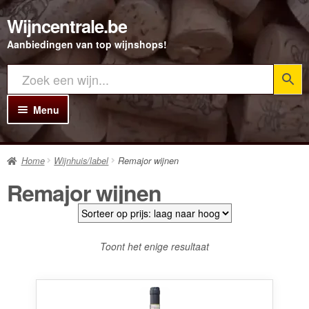
Wijncentrale.be
Ga
Ga
door
direct
Aanbiedingen van top wijnshops!
naar
naar
navigatie
de
inhoud
Menu
Home
Home
Wijnhuis/label
Remajor wijnen
Alle Wijnen
Remajor wijnen
Rode wijn
Witte wijn
Toont het enige resultaat
Rosé wijn
Bubbels
Porto