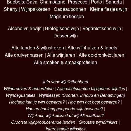
Bubbels
:
Cava
,
Champagne
,
Prosecco
|
Porto
|
Sangria
|
Sherry
|
Wijnpakketten
|
Cadeaubonnen
|
Kleine flesjes wijn
|
Magnum flessen
Alcoholvrije wijn
|
Biologische wijn
|
Veganistische wijn
|
Dessertwijn
Alle landen & wijnstreken
|
Alle wijnhuizen & labels
|
Alle druivenrassen
|
Alle wijnjaren
|
Alle op-dronk-tot jaren
|
Alle smaken & smaakprofielen
Info voor wijnliefhebbers
Wijnproeven & beoordelen
|
Aandachtspunten bij openen wijnfles
|
Wijndegustaties
|
Wijnflessen (Soorten, Inhoud en Benamingen)
Hoelang kan je wijn bewaren?
|
Hoe wijn het best bewaren?
|
Hoe en hoelang geopende wijn bewaren?
|
Wijnkast, wijnkoelkast of wijnklimaatkast?
Grootste wijnproducerende landen
|
Grootste wijndrinkers
|
Interessante wijnsites