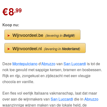
€
8
,99
Koop nu:
Wijnvoordeel.be
➤
(levering in
België
)
Wijnvoordeel.nl
➤
(levering in
Nederland
)
Deze
Montepulciano
d'
Abruzzo
van
San Luccardi
is tot de
nok toe gevuld met sappige kersen, bramen en bosbessen.
Rijk en rijp, zongekust en zijdezacht met een vleugje
chocola en vanille.
Een fles vol eerlijk Italiaans vakmanschap, laat dat maar
over aan de wijnmakers van
San Luccardi
die in
Abruzzo
waanzinnige wijnen maken van de lokale held, de