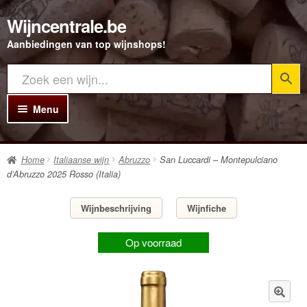
Wijncentrale.be
Ga
Ga
door
direct
Aanbiedingen van top wijnshops!
naar
naar
navigatie
de
inhoud
Menu
Home
Home
Italiaanse wijn
Abruzzo
San Luccardi – Montepulciano
Alle Wijnen
d’Abruzzo 2025 Rosso (Italia)
Rode wijn
Wijnbeschrijving
Wijnfiche
Witte wijn
Op voorraad
Rosé wijn
Bubbels
Porto