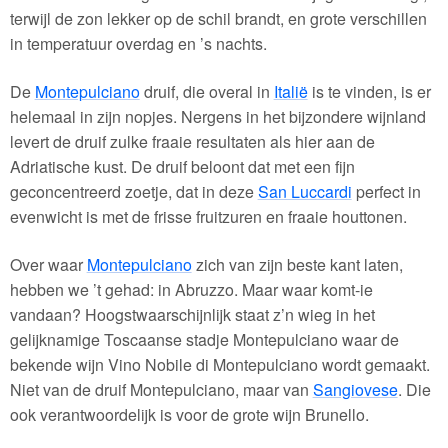
terwijl de zon lekker op de schil brandt, en grote verschillen
in temperatuur overdag en ’s nachts.
De
Montepulciano
druif, die overal in
Italië
is te vinden, is er
helemaal in zijn nopjes. Nergens in het bijzondere wijnland
levert de druif zulke fraaie resultaten als hier aan de
Adriatische kust. De druif beloont dat met een fijn
geconcentreerd zoetje, dat in deze
San Luccardi
perfect in
evenwicht is met de frisse fruitzuren en fraaie houttonen.
Over waar
Montepulciano
zich van zijn beste kant laten,
hebben we ’t gehad: in Abruzzo. Maar waar komt-ie
vandaan? Hoogstwaarschijnlijk staat z’n wieg in het
gelijknamige Toscaanse stadje Montepulciano waar de
bekende wijn Vino Nobile di Montepulciano wordt gemaakt.
Niet van de druif Montepulciano, maar van
Sangiovese
. Die
ook verantwoordelijk is voor de grote wijn Brunello.