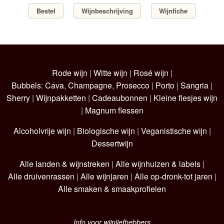
Bestel
Wijnbeschrijving
Wijnfiche
Rode wijn
|
Witte wijn
|
Rosé wijn
|
Bubbels
:
Cava
,
Champagne
,
Prosecco
|
Porto
|
Sangria
|
Sherry
|
Wijnpakketten
|
Cadeaubonnen
|
Kleine flesjes wijn
|
Magnum flessen
Alcoholvrije wijn
|
Biologische wijn
|
Veganistische wijn
|
Dessertwijn
Alle landen & wijnstreken
|
Alle wijnhuizen & labels
|
Alle druivenrassen
|
Alle wijnjaren
|
Alle op-dronk-tot jaren
|
Alle smaken & smaakprofielen
Info voor wijnliefhebbers