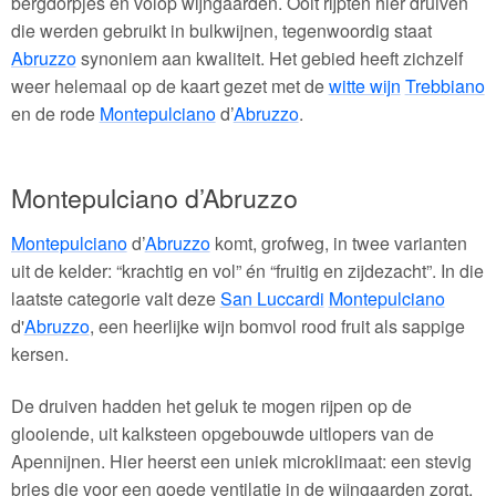
bergdorpjes en volop wijngaarden. Ooit rijpten hier druiven
die werden gebruikt in bulkwijnen, tegenwoordig staat
Abruzzo
synoniem aan kwaliteit. Het gebied heeft zichzelf
weer helemaal op de kaart gezet met de
witte wijn
Trebbiano
en de rode
Montepulciano
d’
Abruzzo
.
Montepulciano d’Abruzzo
Montepulciano
d’
Abruzzo
komt, grofweg, in twee varianten
uit de kelder: “krachtig en vol” én “fruitig en zijdezacht”. In die
laatste categorie valt deze
San Luccardi
Montepulciano
d'
Abruzzo
, een heerlijke wijn bomvol rood fruit als sappige
kersen.
De druiven hadden het geluk te mogen rijpen op de
glooiende, uit kalksteen opgebouwde uitlopers van de
Apennijnen. Hier heerst een uniek microklimaat: een stevig
bries die voor een goede ventilatie in de wijngaarden zorgt,