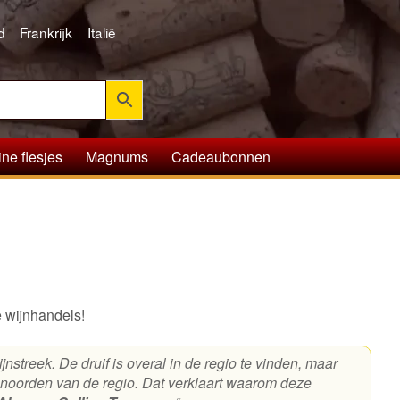
d
Frankrijk
Italië
ine flesjes
Magnums
Cadeaubonnen
e wijnhandels!
jnstreek. De druif is overal in de regio te vinden, maar
et noorden van de regio. Dat verklaart waarom deze