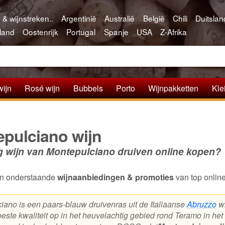
 & wijnstreken..
Argentinië
Australië
België
Chili
Duitslan
land
Oostenrijk
Portugal
Spanje
USA
Z-Afrika
wijn
Rosé wijn
Bubbels
Porto
Wijnpakketten
Kle
pulciano wijn
g wijn van Montepulciano druiven online kopen?
van onderstaande
wijnaanbiedingen & promoties
van top onlin
iano is een paars-blauw druivenras uit de Italiaanse
Abruzzo
wi
 beste kwaliteit op in het heuvelachtig gebied rond Teramo in h