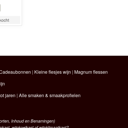
rkocht
Cadeaubonnen
|
Kleine flesjes wijn
|
Magnum flessen
ijn
ot jaren
|
Alle smaken & smaakprofielen
oorten, Inhoud en Benamingen)
nkast, wijnkoelkast of wijnklimaatkast?