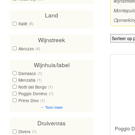
wijnstree
Montepulc
Land
Opmerking
Italië
(5)
Wijnstreek
Abruzzo
(4)
Wijnhuis/label
Damasco
(1)
Menzatia
(1)
Notti del Borgo
(1)
Poggio Domino
(1)
Primo Divo
(1)
﹀ Toon meer
Druivenras
Poggio D
Divers
(1)