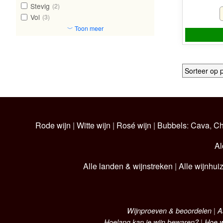
Stevig
(2)
Vol
(3)
﹀ Toon meer
Rode wijn
|
Witte wijn
|
Rosé wijn
|
Bubbels
:
Cava
,
C
Al
Alle landen & wijnstreken
|
Alle wijnhui
Wijnproeven & beoordelen
|
A
Hoelang kan je wijn bewaren?
|
Hoe w