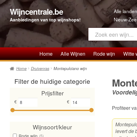
Wijncentrale.be
Ga
Ga
Alle landen
door
direct
Nieuw-Zee
Aanbiedingen van top wijnshops!
naar
naar
navigatie
de
inhoud
Home
Alle Wijnen
Rode wijn
Witte 
Home
Druivenras
Montepulciano wijn
Monte
Filter de huidige categorie
Voordeli
Prijsfilter
€
€
Profiteer 
Montepulc
Wijnsoort/kleur
levert de
Rode wijn
(5)