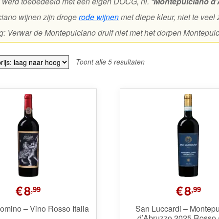
k werd toebedeeld met een eigen DOCG, nl. “
Montepulciano d’
iano wijnen zijn droge
rode wijnen
met diepe kleur, niet te veel 
: Verwar de Montepulciano druif niet met het dorpen Montepul
Gesorteerd
Toont alle 5 resultaten
op
prijs:
laag
naar
hoog
€
8
€
8
,99
,99
omino – Vino Rosso Italia
San Luccardi – Montepu
d’Abruzzo 2025 Rosso (I