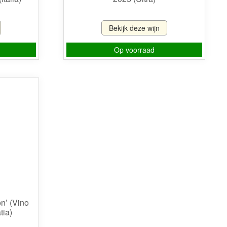
Bekijk deze wijn
Op voorraad
on’ (Vino
tia)