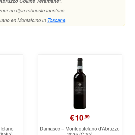
Abruzzo Colline Teramane
“.
zuur en rijpe robuuste tannines.
ciano en Montalcino in
Toscane
.
€
10
,99
lciano
Damasco – Montepulciano d’Abruzzo
talia)
2025 (Citra)