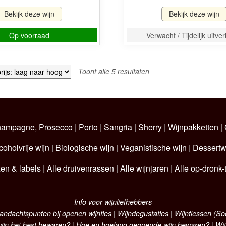
Bekijk deze wijn
Bekijk deze wijn
Op voorraad
Verwacht / Tijdelijk uitve
Gesorteerd
Toont alle 5 resultaten
op
prijs:
laag
naar
hoog
hampagne
,
Prosecco
|
Porto
|
Sangria
|
Sherry
|
Wijnpakketten
|
coholvrije wijn
|
Biologische wijn
|
Veganistische wijn
|
Dessertw
zen & labels
|
Alle druivenrassen
|
Alle wijnjaren
|
Alle op-dronk-t
Info voor wijnliefhebbers
andachtspunten bij openen wijnfles
|
Wijndegustaties
|
Wijnflessen (S
ijn het best bewaren?
|
Hoe en hoelang geopende wijn bewaren?
|
Wij