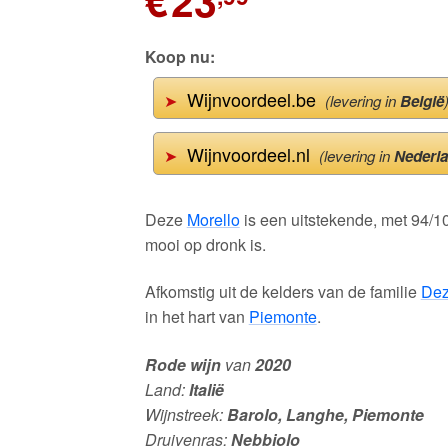
€
23
Koop nu:
Wijnvoordeel.be
➤
(levering in
België
Wijnvoordeel.nl
➤
(levering in
Nederl
Deze
Morello
is een uitstekende, met 94/1
mooi op dronk is.
Afkomstig uit de kelders van de familie
Dez
in het hart van
Piemonte
.
Rode wijn
van
2020
Land:
Italië
Wijnstreek:
Barolo, Langhe, Piemonte
Druivenras:
Nebbiolo