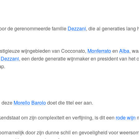
door de gerenommeerde familie
Dezzani
, die al generaties lang
restigieuze wijngebieden van Cocconato,
Monferrato
en
Alba
, w
i
Dezzani
, een derde generatie wijnmaker en president van het 
ap.
n deze
Morello
Barolo
doet die titel eer aan.
kendstaat om zijn complexiteit en verfijning, is dit een
rode wijn
m
oornamelijk door zijn dunne schil en gevoeligheid voor weers