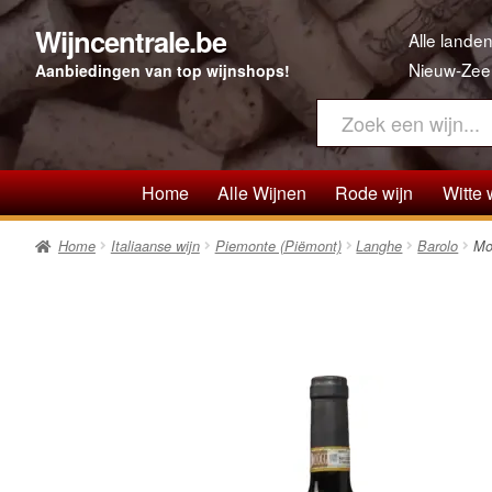
Wijncentrale.be
Ga
Ga
Alle landen
door
direct
Nieuw-Zee
Aanbiedingen van top wijnshops!
naar
naar
navigatie
de
inhoud
Home
Alle Wijnen
Rode wijn
Witte 
Home
Italiaanse wijn
Piemonte (Piëmont)
Langhe
Barolo
Mor