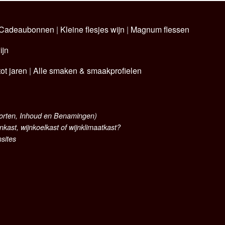
Cadeaubonnen
|
Kleine flesjes wijn
|
Magnum flessen
ijn
ot jaren
|
Alle smaken & smaakprofielen
oorten, Inhoud en Benamingen)
nkast, wijnkoelkast of wijnklimaatkast?
nsites