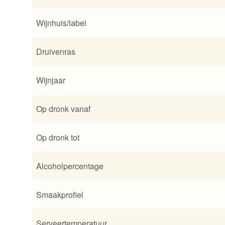
Wijnhuis/label
Druivenras
Wijnjaar
Op dronk vanaf
Op dronk tot
Alcoholpercentage
Smaakprofiel
Serveertemperatuur