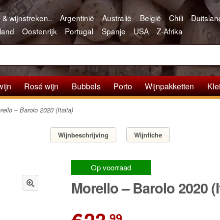
 & wijnstreken..
Argentinië
Australië
België
Chili
Duitslan
land
Oostenrijk
Portugal
Spanje
USA
Z-Afrika
wijn
Rosé wijn
Bubbels
Porto
Wijnpakketten
Kle
ello – Barolo 2020 (Italia)
Wijnbeschrijving
Wijnfiche
Op voorraad
Morello – Barolo 2020 (It
🔍
,99