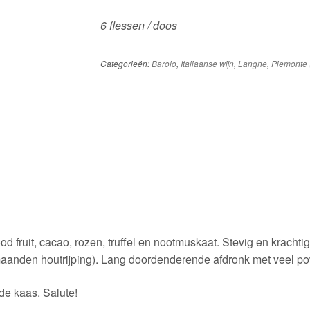
6 flessen / doos
Categorieën:
Barolo
,
Italiaanse wijn
,
Langhe
,
Piemonte 
 fruit, cacao, rozen, truffel en nootmuskaat. Stevig en kracht
 maanden houtrijping). Lang doordenderende afdronk met veel po
de kaas. Salute!