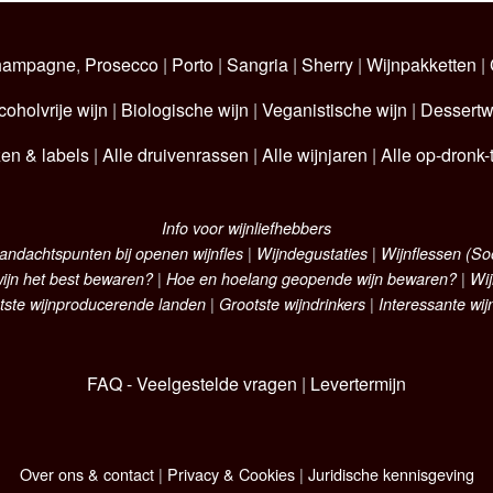
hampagne
,
Prosecco
|
Porto
|
Sangria
|
Sherry
|
Wijnpakketten
|
coholvrije wijn
|
Biologische wijn
|
Veganistische wijn
|
Dessertw
zen & labels
|
Alle druivenrassen
|
Alle wijnjaren
|
Alle op-dronk-t
Info voor wijnliefhebbers
andachtspunten bij openen wijnfles
|
Wijndegustaties
|
Wijnflessen (S
ijn het best bewaren?
|
Hoe en hoelang geopende wijn bewaren?
|
Wij
tste wijnproducerende landen
|
Grootste wijndrinkers
|
Interessante wij
FAQ - Veelgestelde vragen
|
Levertermijn
Over ons & contact
|
Privacy & Cookies
|
Juridische kennisgeving