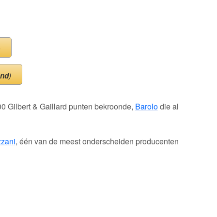
)
and
)
00 Gilbert & Gaillard punten bekroonde,
Barolo
die al
zani
, één van de meest onderscheiden producenten