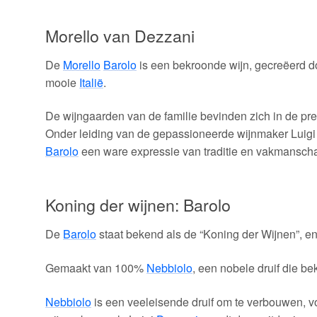
Morello van Dezzani
De
Morello
Barolo
is een bekroonde wijn, gecreëerd 
mooie
Italië
.
De wijngaarden van de familie bevinden zich in de p
Onder leiding van de gepassioneerde wijnmaker Luig
Barolo
een ware expressie van traditie en vakmansch
Koning der wijnen: Barolo
De
Barolo
staat bekend als de “Koning der Wijnen”, e
Gemaakt van 100%
Nebbiolo
, een nobele druif die be
Nebbiolo
is een veeleisende druif om te verbouwen, v