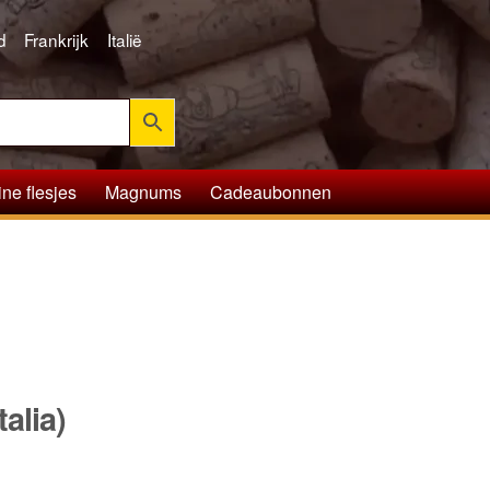
d
Frankrijk
Italië
ine flesjes
Magnums
Cadeaubonnen
alia)