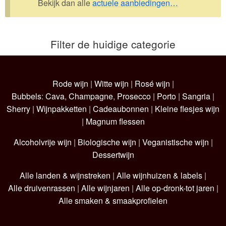
Bekijk dan alle
actuele aanbiedingen…
Wijnpakketten
Kleine flesjes
Filter de huidige categorie
Magnums
Cadeaubonnen
Rode wijn
|
Witte wijn
|
Rosé wijn
|
Bubbels
:
Cava
,
Champagne
,
Prosecco
|
Porto
|
Sangria
|
Sherry
|
Wijnpakketten
|
Cadeaubonnen
|
Kleine flesjes wijn
|
Magnum flessen
Alcoholvrije wijn
|
Biologische wijn
|
Veganistische wijn
|
Dessertwijn
Alle landen & wijnstreken
|
Alle wijnhuizen & labels
|
Alle druivenrassen
|
Alle wijnjaren
|
Alle op-dronk-tot jaren
|
Alle smaken & smaakprofielen