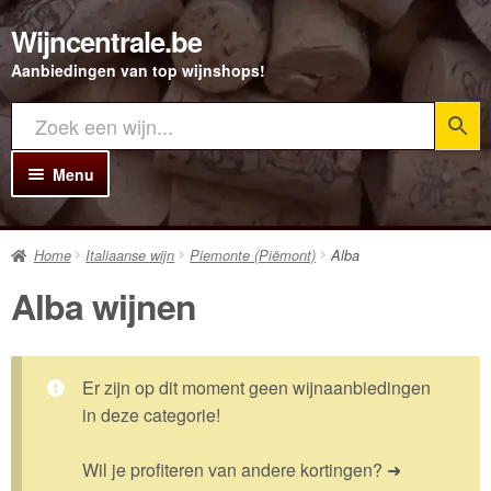
Wijncentrale.be
Ga
Ga
door
direct
Aanbiedingen van top wijnshops!
naar
naar
navigatie
de
inhoud
Menu
Home
Home
Italiaanse wijn
Piemonte (Piëmont)
Alba
Alle Wijnen
Alba wijnen
Rode wijn
Witte wijn
Er zijn op dit moment geen wijnaanbiedingen
Rosé wijn
in deze categorie!
Bubbels
Wil je profiteren van andere kortingen? ➜
Porto