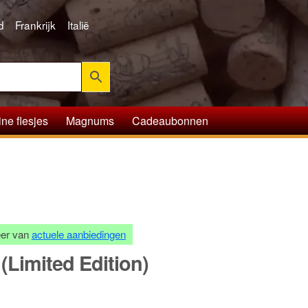
d
Frankrijk
Italië
ine flesjes
Magnums
Cadeaubonnen
teer van
actuele aanbiedingen
(Limited Edition)