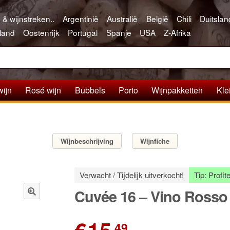
 & wijnstreken..
Argentinië
Australië
België
Chili
Duitslan
land
Oostenrijk
Portugal
Spanje
USA
Z-Afrika
wijn
Rosé wijn
Bubbels
Porto
Wijnpakketten
Kle
Wijnbeschrijving
Wijnfiche
Verwacht / Tijdelijk uitverkocht!
Tip: Profi
Cuvée 16 – Vino Rosso 
🔍
,49