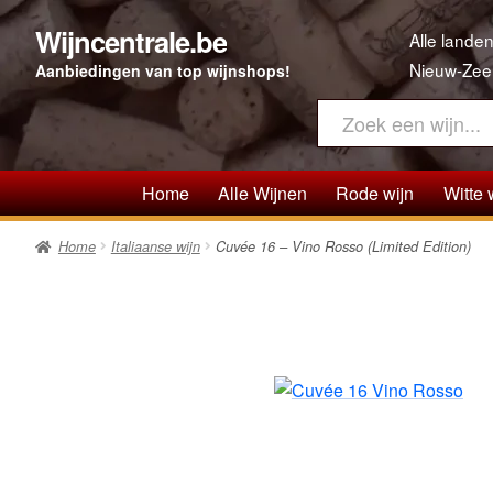
Wijncentrale.be
Ga
Ga
Alle landen
door
direct
Nieuw-Zee
Aanbiedingen van top wijnshops!
naar
naar
navigatie
de
inhoud
Home
Alle Wijnen
Rode wijn
Witte 
Home
Italiaanse wijn
Cuvée 16 – Vino Rosso (Limited Edition)