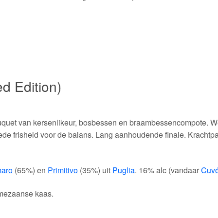
d Edition)
uquet van kersenlikeur, bosbessen en braambessencompote. We
ede frisheid voor de balans. Lang aanhoudende finale. Krachtpat
aro
(65%) en
Primitivo
(35%) uit
Puglia
. 16% alc (vandaar
Cuvé
armezaanse kaas.