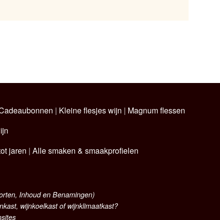
Cadeaubonnen
|
Kleine flesjes wijn
|
Magnum flessen
ijn
ot jaren
|
Alle smaken & smaakprofielen
oorten, Inhoud en Benamingen)
nkast, wijnkoelkast of wijnklimaatkast?
nsites