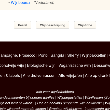
•
Wijnbeurs.nl
(Nederland)
Bestel
Wijnbeschrijving
Wijnfiche
hampagne
,
Prosecco
|
Porto
|
Sangria
|
Sherry
|
Wijnpakketten
|
coholvrije wijn
|
Biologische wijn
|
Veganistische wijn
|
Dessertw
zen & labels
|
Alle druivenrassen
|
Alle wijnjaren
|
Alle op-dronk-t
Info voor wijnliefhebbers
andachtspunten bij openen wijnfles
|
Wijndegustaties
|
Wijnflessen (S
ijn het best bewaren?
|
Hoe en hoelang geopende wijn bewaren?
|
Wij
tste wijnproducerende landen
|
Grootste wijndrinkers
|
Interessante wij