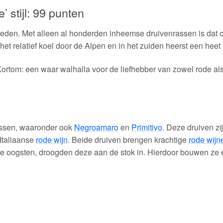
’ stijl: 99 punten
bieden. Met alleen al honderden inheemse druivenrassen is dat o
 het relatief koel door de Alpen en in het zuiden heerst een heet 
ortom: een waar walhalla voor de liefhebber van zowel rode al
assen, waaronder ook
Negroamaro
en
Primitivo
. Deze druiven z
 Italiaanse
rode wijn
. Beide druiven brengen krachtige
rode wijn
at te oogsten, droogden deze aan de stok in. Hierdoor bouwen ze