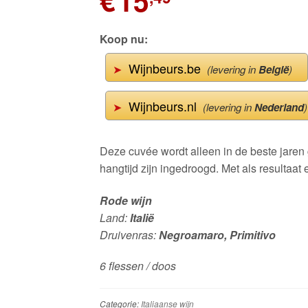
€
15
Koop nu:
Wijnbeurs.be
➤
(levering in
België
)
Wijnbeurs.nl
➤
(levering in
Nederland
)
Deze cuvée wordt alleen in de beste jaren
hangtijd zijn ingedroogd. Met als resultaat
Rode wijn
Land:
Italië
Druivenras:
Negroamaro, Primitivo
6 flessen / doos
Categorie:
Italiaanse wijn