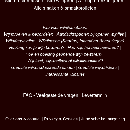
Alle druivenrassen
|
Alle wijnjaren
|
Alle op-dronk-tot jaren
|
Alle smaken & smaakprofielen
Info voor wijnliefhebbers
Wijnproeven & beoordelen
|
Aandachtspunten bij openen wijnfles
|
Wijndegustaties
|
Wijnflessen (Soorten, Inhoud en Benamingen)
Hoelang kan je wijn bewaren?
|
Hoe wijn het best bewaren?
|
Hoe en hoelang geopende wijn bewaren?
|
Wijnkast, wijnkoelkast of wijnklimaatkast?
Grootste wijnproducerende landen
|
Grootste wijndrinkers
|
Interessante wijnsites
FAQ - Veelgestelde vragen
|
Levertermijn
Over ons & contact
|
Privacy & Cookies
|
Juridische kennisgeving