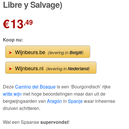
Libre y Salvage)
€
13
,49
Koop nu:
Wijnbeurs.be
➤
(levering in
België
)
Wijnbeurs.nl
➤
(levering in
Nederland
)
Deze
Camino del Bosque
is een ‘Bourgondisch’ rijke
witte wijn
met hoge beoordelingen maar dan uit de
bergwijngaarden van
Aragón
in
Spanje
waar inheemse
druiven schitteren.
Wat een Spaanse
supervondst
!