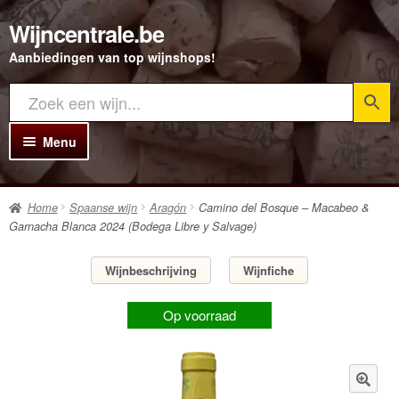
Wijncentrale.be
Ga
Ga
door
direct
Aanbiedingen van top wijnshops!
naar
naar
navigatie
de
inhoud
Menu
Home
Home
Spaanse wijn
Aragón
Camino del Bosque – Macabeo &
Alle Wijnen
Garnacha Blanca 2024 (Bodega Libre y Salvage)
Rode wijn
Wijnbeschrijving
Wijnfiche
Witte wijn
Op voorraad
Rosé wijn
Bubbels
Porto