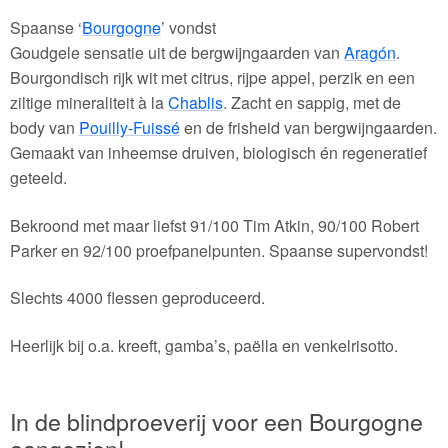
Spaanse ‘
Bourgogne
’ vondst
Goudgele sensatie uit de bergwijngaarden van
Aragón
.
Bourgondisch rijk wit met citrus, rijpe appel, perzik en een
ziltige mineraliteit à la
Chablis
. Zacht en sappig, met de
body van
Pouilly-Fuissé
en de frisheid van bergwijngaarden.
Gemaakt van inheemse druiven, biologisch én regeneratief
geteeld.
Bekroond met maar liefst 91/100 Tim Atkin, 90/100 Robert
Parker en 92/100 proefpanelpunten. Spaanse supervondst!
Slechts 4000 flessen geproduceerd.
Heerlijk bij o.a. kreeft, gamba’s, paëlla en venkelrisotto.
In de blindproeverij voor een Bourgogne
aangezien!