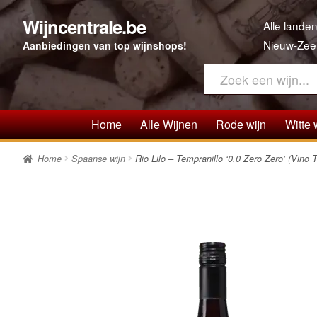
Wijncentrale.be
Ga
Ga
Alle landen
door
direct
Nieuw-Zee
Aanbiedingen van top wijnshops!
naar
naar
navigatie
de
inhoud
Home
Alle Wijnen
Rode wijn
Witte 
Home
Spaanse wijn
Rio Lilo – Tempranillo ‘0,0 Zero Zero’ (Vino Ti