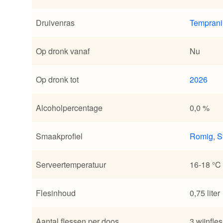
Druivenras
Temprani
Op dronk vanaf
Nu
Op dronk tot
2026
Alcoholpercentage
0,0 %
Smaakprofiel
Romig
,
S
Serveertemperatuur
16-18 °C
Flesinhoud
0,75 liter
Aantal flessen per doos
3 wijnfle