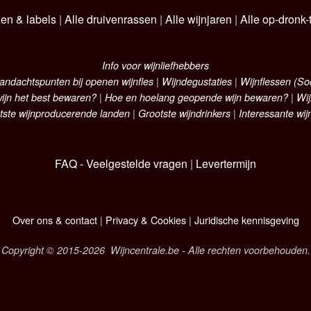
zen & labels
|
Alle druivenrassen
|
Alle wijnjaren
|
Alle op-dronk-t
Info voor wijnliefhebbers
andachtspunten bij openen wijnfles
|
Wijndegustaties
|
Wijnflessen (S
ijn het best bewaren?
|
Hoe en hoelang geopende wijn bewaren?
|
Wij
tste wijnproducerende landen
|
Grootste wijndrinkers
|
Interessante wij
FAQ - Veelgestelde vragen
|
Levertermijn
Over ons & contact
|
Privacy & Cookies
|
Juridische kennisgeving
Copyright © 2015-2026 Wijncentrale.be - Alle rechten voorbehouden.