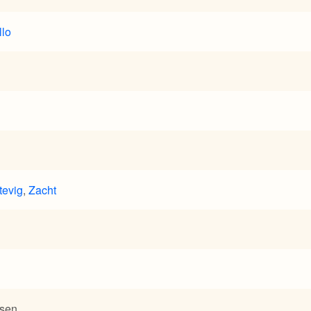
llo
tevig
,
Zacht
ssen