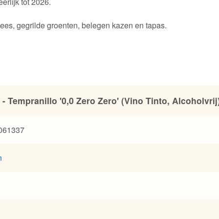
erlijk tot 2026.
 vlees, gegrilde groenten, belegen kazen en tapas.
 - Tempranillo '0,0 Zero Zero' (Vino Tinto, Alcoholvrij
061337
n