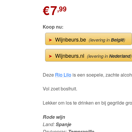
€
7
,99
Koop nu:
Wijnbeurs.be
➤
(levering in
België
)
Wijnbeurs.nl
➤
(levering in
Nederland
)
Deze
Rio Lilo
is een soepele, zachte alcoh
Vol zoet bosfruit.
Lekker om los te drinken en bij gegrilde gr
Rode wijn
Land:
Spanje
Druivenras:
Tempranillo