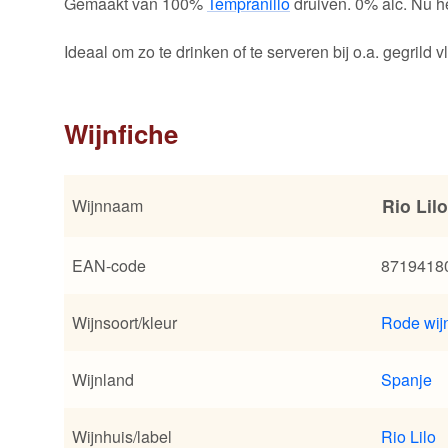
Gemaakt van 100%
Tempranillo
druiven. 0% alc. Nu he
Ideaal om zo te drinken of te serveren bij o.a. gegrild
Wijnfiche
Rio Lilo
Wijnnaam
EAN-code
8719418
Wijnsoort/kleur
Rode wij
Wijnland
Spanje
Wijnhuis/label
Rio Lilo