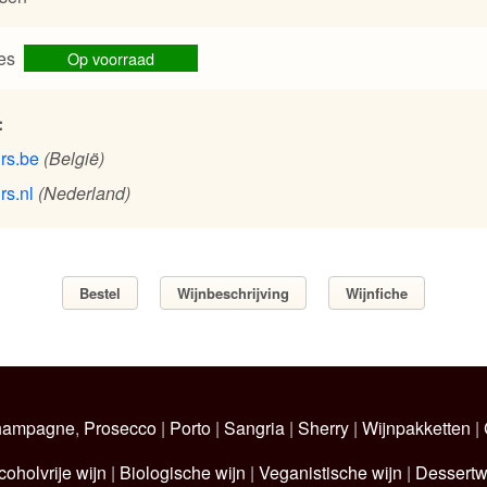
les
Op voorraad
:
rs.be
(België)
rs.nl
(Nederland)
Bestel
Wijnbeschrijving
Wijnfiche
hampagne
,
Prosecco
|
Porto
|
Sangria
|
Sherry
|
Wijnpakketten
|
coholvrije wijn
|
Biologische wijn
|
Veganistische wijn
|
Dessertw