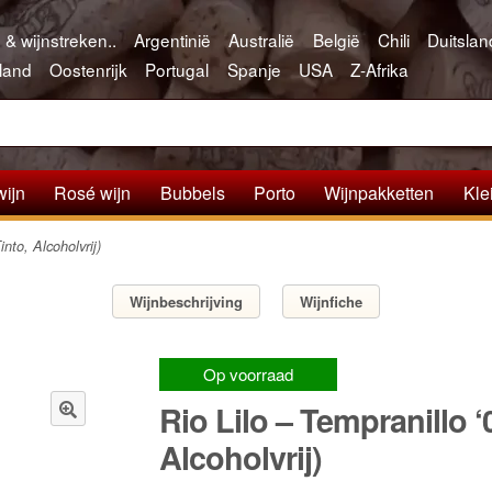
 & wijnstreken..
Argentinië
Australië
België
Chili
Duitslan
land
Oostenrijk
Portugal
Spanje
USA
Z-Afrika
wijn
Rosé wijn
Bubbels
Porto
Wijnpakketten
Kle
nto, Alcoholvrij)
Wijnbeschrijving
Wijnfiche
Op voorraad
Rio Lilo – Tempranillo ‘
🔍
Alcoholvrij)