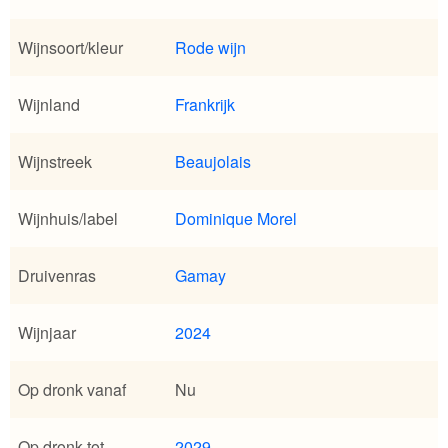
Wijnsoort/kleur
Rode wijn
Wijnland
Frankrijk
Wijnstreek
Beaujolais
Wijnhuis/label
Dominique Morel
Druivenras
Gamay
Wijnjaar
2024
Op dronk vanaf
Nu
Op dronk tot
2029