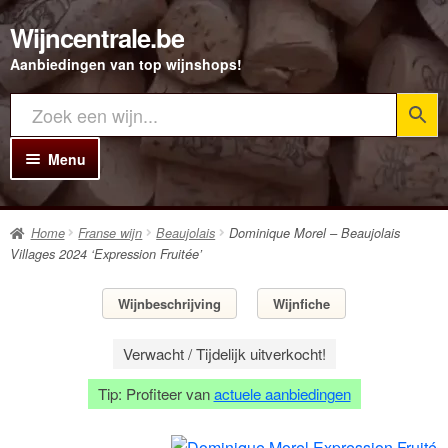
Wijncentrale.be
Ga
Ga
door
direct
Aanbiedingen van top wijnshops!
naar
naar
navigatie
de
inhoud
Menu
Home
Home
Franse wijn
Beaujolais
Dominique Morel – Beaujolais
Alle Wijnen
Villages 2024 ‘Expression Fruitée’
Rode wijn
Wijnbeschrijving
Wijnfiche
Witte wijn
Verwacht / Tijdelijk uitverkocht!
Rosé wijn
Tip: Profiteer van
actuele aanbiedingen
Bubbels
Porto