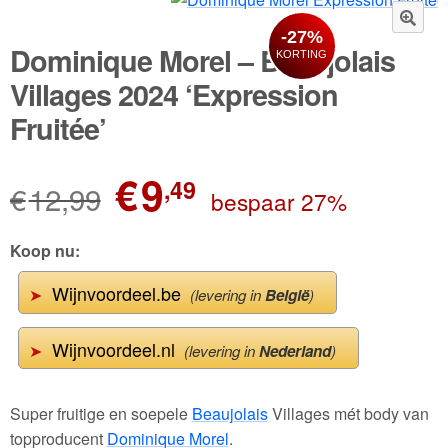
-27%
Wijnpakketten
🔍
Dominique Morel – Beaujolais
KORTING
Kleine flesjes
Villages 2024 ‘Expression
Fruitée’
Magnums
Cadeaubonnen
Oorspronkelijke
Huidige
€
9
,49
€
12,99
bespaar 27%
prijs
prijs
was:
is:
Koop nu:
€12,99.
€9,49.
Wijnvoordeel.be
➤
(levering in
België
)
Wijnvoordeel.nl
➤
(levering in
Nederland
)
Super fruitige en soepele
Beaujolais
Villages mét body van
topproducent
Dominique Morel
.