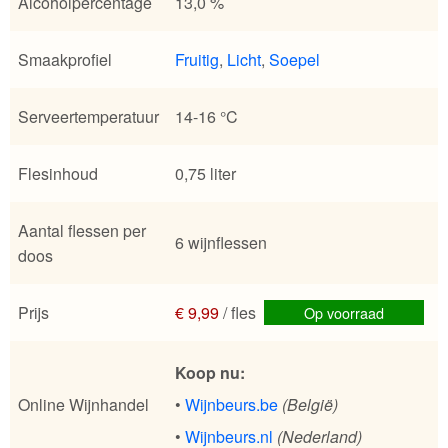
Alcoholpercentage
13,0 %
Smaakprofiel
Fruitig
,
Licht
,
Soepel
Serveertemperatuur
14-16 °C
Flesinhoud
0,75 liter
Aantal flessen per
6 wijnflessen
doos
Prijs
€ 9,99
/ fles
Op voorraad
Koop nu:
Online Wijnhandel
•
Wijnbeurs.be
(België)
•
Wijnbeurs.nl
(Nederland)