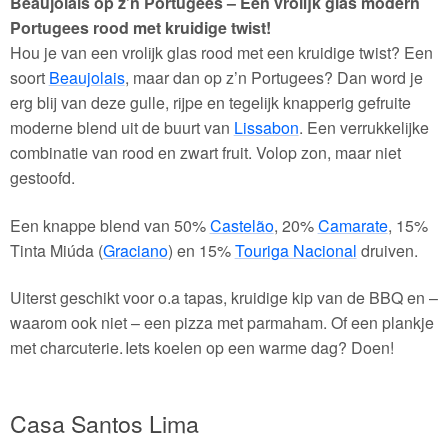
Beaujolais op z’n Portugees – Een vrolijk glas modern
Portugees rood met kruidige twist!
Hou je van een vrolijk glas rood met een kruidige twist? Een
soort
Beaujolais
, maar dan op z’n Portugees? Dan word je
erg blij van deze gulle, rijpe en tegelijk knapperig gefruite
moderne blend uit de buurt van
Lissabon
. Een verrukkelijke
combinatie van rood en zwart fruit. Volop zon, maar niet
gestoofd.
Een knappe blend van 50%
Castelão
, 20%
Camarate
, 15%
Tinta Miúda (
Graciano
) en 15%
Touriga Nacional
druiven.
Uiterst geschikt voor o.a tapas, kruidige kip van de BBQ en –
waarom ook niet – een pizza met parmaham. Of een plankje
met charcuterie. Iets koelen op een warme dag? Doen!
Casa Santos Lima