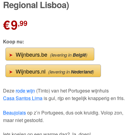
Regional Lisboa)
€
9
,99
Koop nu:
Wijnbeurs.be
➤
(levering in
België
)
Wijnbeurs.nl
➤
(levering in
Nederland
)
Deze
rode wijn
(Tinto) van het Portugese wijnhuis
Casa Santos Lima
is gul, rijp en tegelijk knapperig en fris.
Beaujolais
op z’n Portugees, dus ook kruidig. Volop zon,
maar niet gestoofd.
Iets koelen op een warme dag? Ja, doen!