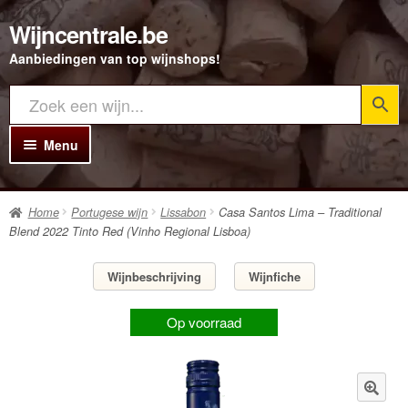
Wijncentrale.be
Ga
Ga
door
direct
Aanbiedingen van top wijnshops!
naar
naar
navigatie
de
inhoud
Menu
Home
Home
Portugese wijn
Lissabon
Casa Santos Lima – Traditional
Alle Wijnen
Blend 2022 Tinto Red (Vinho Regional Lisboa)
Rode wijn
Wijnbeschrijving
Wijnfiche
Witte wijn
Op voorraad
Rosé wijn
Bubbels
Porto