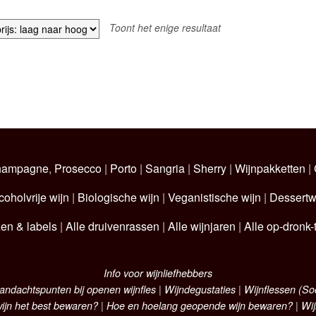
Toont het enige resultaat
hampagne
,
Prosecco
|
Porto
|
Sangria
|
Sherry
|
Wijnpakketten
|
coholvrije wijn
|
Biologische wijn
|
Veganistische wijn
|
Dessertw
zen & labels
|
Alle druivenrassen
|
Alle wijnjaren
|
Alle op-dronk-t
Info voor wijnliefhebbers
andachtspunten bij openen wijnfles
|
Wijndegustaties
|
Wijnflessen (S
ijn het best bewaren?
|
Hoe en hoelang geopende wijn bewaren?
|
Wij