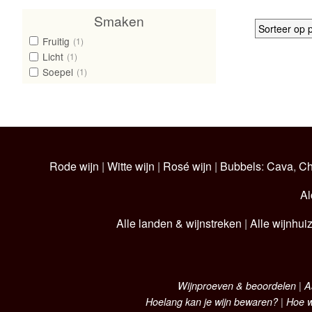
Smaken
Fruitig
(1)
Licht
(1)
Soepel
(1)
Rode wijn
|
Witte wijn
|
Rosé wijn
|
Bubbels
:
Cava
,
C
Al
Alle landen & wijnstreken
|
Alle wijnhui
Wijnproeven & beoordelen
|
A
Hoelang kan je wijn bewaren?
|
Hoe w