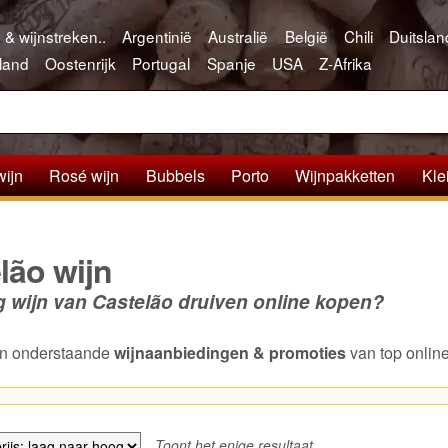
 & wijnstreken..
Argentinië
Australië
België
Chili
Duitslan
land
Oostenrijk
Portugal
Spanje
USA
Z-Afrika
wijn
Rosé wijn
Bubbels
Porto
Wijnpakketten
Kle
lão wijn
g wijn van Castelão druiven online kopen?
van onderstaande
wijnaanbiedingen & promoties
van top onlin
Toont het enige resultaat