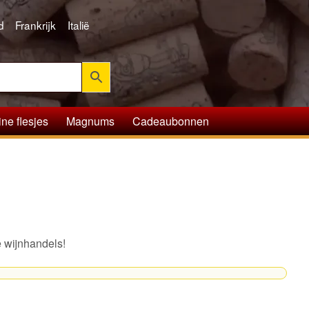
d
Frankrijk
Italië
ine flesjes
Magnums
Cadeaubonnen
e wijnhandels!