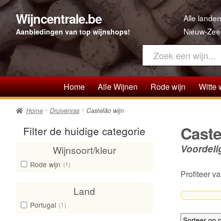
Wijncentrale.be
Ga
Ga
Alle landen
door
direct
Nieuw-Zee
Aanbiedingen van top wijnshops!
naar
naar
navigatie
de
inhoud
Home
Alle Wijnen
Rode wijn
Witte 
Home
Druivenras
Castelão wijn
Caste
Filter de huidige categorie
Voordeli
Wijnsoort/kleur
Rode wijn
(1)
Profiteer 
Land
Portugal
(1)