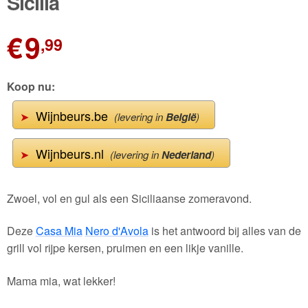
Sicilia
€
9
,99
Koop nu:
Wijnbeurs.be
➤
(levering in
België
)
Wijnbeurs.nl
➤
(levering in
Nederland
)
Zwoel, vol en gul als een Siciliaanse zomeravond.
Deze
Casa Mia
Nero d'Avola
is het antwoord bij alles van de
grill vol rijpe kersen, pruimen en een likje vanille.
Mama mia, wat lekker!