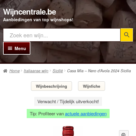
Wijncentrale.be
Ga
Ga
door
direct
Aanbiedingen van top wijnshops!
naar
naar
navigatie
de
inhoud
Menu
Home
Home
Italiaanse wijn
Sicilië
Casa Mia – Nero d’Avola 2024 Sicilia
Alle Wijnen
Rode wijn
Wijnbeschrijving
Wijnfiche
Witte wijn
Verwacht / Tijdelijk uitverkocht!
Rosé wijn
Tip: Profiteer van
actuele aanbiedingen
Bubbels
Porto