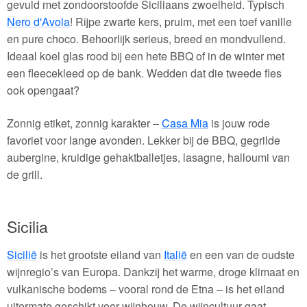
gevuld met zondoorstoofde Siciliaans zwoelheid. Typisch
Nero d'Avola
! Rijpe zwarte kers, pruim, met een toef vanille
en pure choco. Behoorlijk serieus, breed en mondvullend.
Ideaal koel glas rood bij een hete BBQ of in de winter met
een fleecekleed op de bank. Wedden dat die tweede fles
ook opengaat?
Zonnig etiket, zonnig karakter –
Casa Mia
is jouw rode
favoriet voor lange avonden. Lekker bij de BBQ, gegrilde
aubergine, kruidige gehaktballetjes, lasagne, halloumi van
de grill.
Sicilia
Sicilië
is het grootste eiland van
Italië
en een van de oudste
wijnregio’s van Europa. Dankzij het warme, droge klimaat en
vulkanische bodems – vooral rond de Etna – is het eiland
uitermate geschikt voor wijnbouw. De wijncultuur gaat