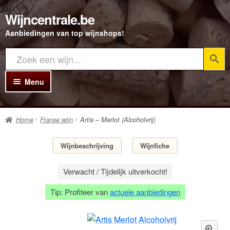
Wijncentrale.be
Ga
Ga
door
direct
Aanbiedingen van top wijnshops!
naar
naar
navigatie
de
inhoud
Menu
Home
Home
Franse wijn
Artis – Merlot (Alcoholvrij)
Alle Wijnen
Rode wijn
Wijnbeschrijving
Wijnfiche
Witte wijn
Verwacht / Tijdelijk uitverkocht!
Rosé wijn
Tip: Profiteer van
actuele aanbiedingen
Bubbels
Porto