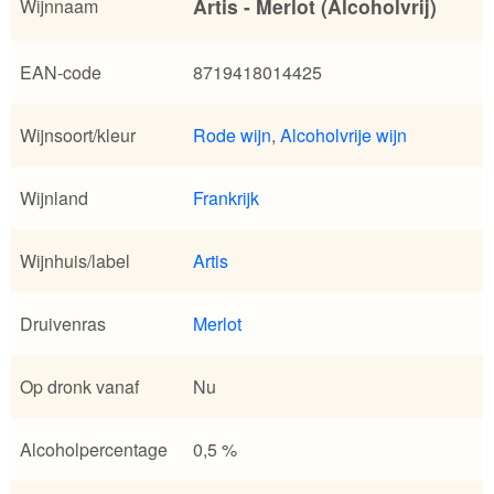
Artis - Merlot (Alcoholvrij)
Wijnnaam
EAN-code
8719418014425
Wijnsoort/kleur
Rode wijn
,
Alcoholvrije wijn
Wijnland
Frankrijk
Wijnhuis/label
Artis
Druivenras
Merlot
Op dronk vanaf
Nu
Alcoholpercentage
0,5 %