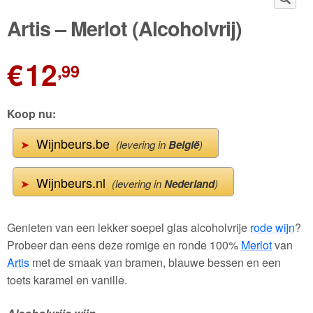
🔍
Artis – Merlot (Alcoholvrij)
Wijnpakketten
Kleine flesjes
€
12
,99
Magnums
Cadeaubonnen
Koop nu:
Wijnbeurs.be
➤
(levering in
België
)
Wijnbeurs.nl
➤
(levering in
Nederland
)
Genieten van een lekker soepel glas alcoholvrije
rode wijn
?
Probeer dan eens deze romige en ronde 100%
Merlot
van
Artis
met de smaak van bramen, blauwe bessen en een
toets karamel en vanille.