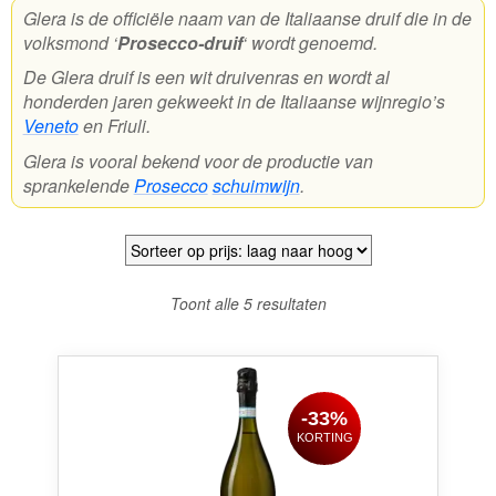
Glera is de officiële naam van de Italiaanse druif die in de
volksmond ‘
Prosecco-druif
‘ wordt genoemd.
Wijnpakketten
De Glera druif is een wit druivenras en wordt al
Kleine flesjes
honderden jaren gekweekt in de Italiaanse wijnregio’s
Veneto
en Friuli.
Magnums
Glera is vooral bekend voor de productie van
Cadeaubonnen
sprankelende
Prosecco
schuimwijn
.
Gesorteerd
Toont alle 5 resultaten
op
prijs:
laag
naar
-33%
hoog
KORTING