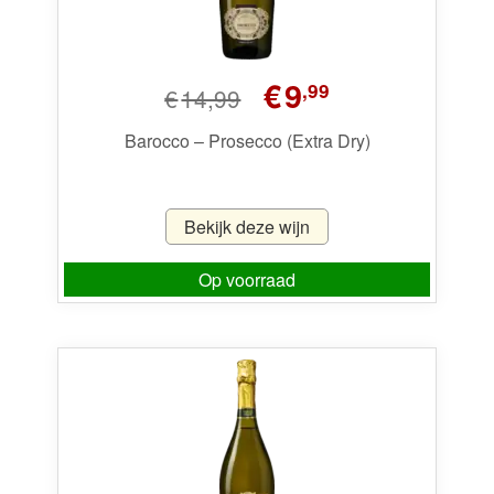
Oorspronkelijke
Huidige
€
9
,99
€
14,99
prijs
prijs
was:
is:
Barocco – Prosecco (Extra Dry)
€14,99.
€9,99.
Bekijk deze wijn
Op voorraad