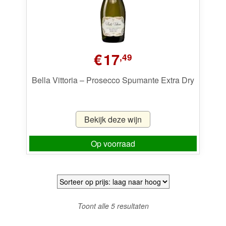
€
17
,49
Bella Vittoria – Prosecco Spumante Extra Dry
Bekijk deze wijn
Op voorraad
Gesorteerd
Toont alle 5 resultaten
op