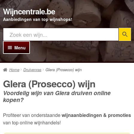
Wijncentrale.be
Ga
Ga
door
direct
Aanbiedingen van top wijnshops!
naar
naar
navigatie
de
inhoud
Menu
Home
Home
Druivenras
Glera (Prosecco) wijn
Alle Wijnen
Glera (Prosecco) wijn
Rode wijn
Voordelig wijn van Glera druiven online
Witte wijn
kopen?
Rosé wijn
Profiteer van onderstaande
wijnaanbiedingen & promoties
Bubbels
van top online wijnhandels!
Porto