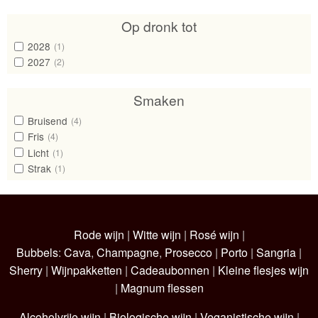
Op dronk tot
2028
(1)
2027
(2)
Smaken
Bruisend
(4)
Fris
(4)
Licht
(1)
Strak
(1)
Rode wijn
|
Witte wijn
|
Rosé wijn
|
Bubbels
:
Cava
,
Champagne
,
Prosecco
|
Porto
|
Sangria
|
Sherry
|
Wijnpakketten
|
Cadeaubonnen
|
Kleine flesjes wijn
|
Magnum flessen
Alcoholvrije wijn
|
Biologische wijn
|
Veganistische wijn
|