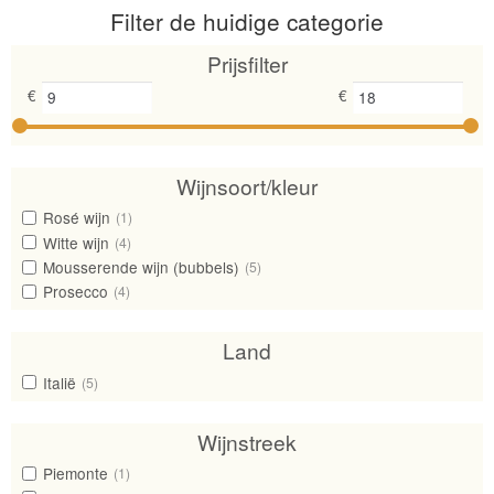
prijs:
Filter de huidige categorie
laag
naar
Prijsfilter
hoog
€
€
Wijnsoort/kleur
Rosé wijn
(1)
Witte wijn
(4)
Mousserende wijn (bubbels)
(5)
Prosecco
(4)
Land
Italië
(5)
Wijnstreek
Piemonte
(1)